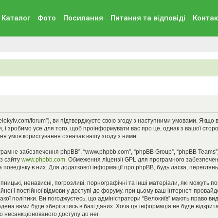
Каталог
Фото
Посилання
Питання та вiдповiдi
Контак
//velokyiv.com/forum”), ви підтверджуєте свою згоду з наступними умовами. Якщо
, і зробимо усе для того, щоб проінформувати вас про це, однак з вашої стор
ня умов користування означає вашу згоду з ними.
ограмне забезпечення phpBB”, “www.phpbb.com”, “phpBB Group”, “phpBB Teams”
 з сайту
www.phpbb.com
. Обмеження ліцензії GPL для програмного забезпеченн
 поведінку в них. Для додаткової інформації про phpBB, будь ласка, переглян
ницькі, ненависні, погрозливі, порнографічні та інші матеріали, які можуть п
айної і постійної відмови у доступі до форуму, при цьому ваш інтернет-прова
кої політики. Ви погоджуєтесь, що адміністратори “Велокиїв” мають право вид
едена вами буде зберігатись в базі даних. Хоча ця інформація не буде відкрита 
до несанкціонованого доступу до неї.