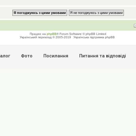
Працює на
phpBB
® Forum Software © phpBB Limited
Український переклад © 2005-2019
Українська підтримка phpBB
алог
Фото
Посилання
Питання та вiдповiдi