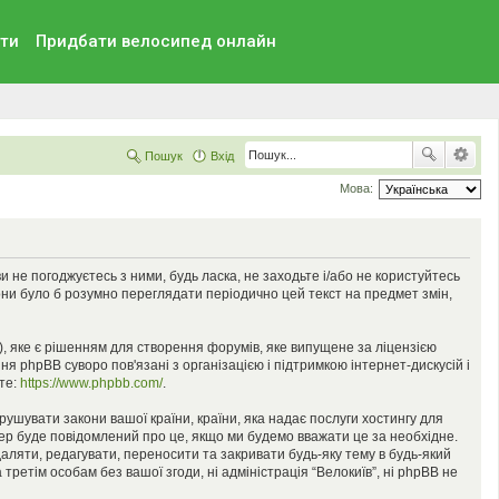
ти
Придбати велосипед онлайн
Пошук
Вхід
Мова:
 ви не погоджуєтесь з ними, будь ласка, не заходьте і/або не користуйтесь
они було б розумно переглядати періодично цей текст на предмет змін,
), яке є рішенням для створення форумів, яке випущене за ліцензією
я phpBB суворо пов'язані з організацією і підтримкою інтернет-дискусій і
ьте:
https://www.phpbb.com/
.
орушувати закони вашої країни, країни, яка надає послуги хостингу для
йдер буде повідомлений про це, якщо ми будемо вважати це за необхідне.
аляти, редагувати, переносити та закривати будь-яку тему в будь-який
третім особам без вашої згоди, ні адміністрація “Велокиїв”, ні phpBB не