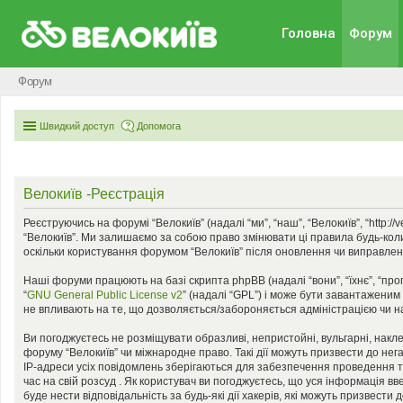
Головна
Форум
Форум
Швидкий доступ
Допомога
Велокиїв -Реєстрація
Реєструючись на форумі “Велокиїв” (надалі “ми”, “наш”, “Велокиїв”, “http:
“Велокиїв”. Ми залишаємо за собою право змінювати ці правила будь-коли
оскільки користування форумом “Велокиїв” після оновлення чи виправлен
Наші форуми працюють на базі скрипта phpBB (надалі “вони”, “їхнє”, “пр
“
GNU General Public License v2
” (надалі “GPL”) і може бути завантаженим
не впливають на те, що дозволяється/забороняється адміністрацією чи на
Ви погоджуєтесь не розміщувати образливі, непристойні, вульгарні, наклеп
форуму “Велокиїв” чи міжнародне право. Такі дії можуть призвести до нег
IP-адреси усіх повідомлень зберігаються для забезпечення проведення та
час на свій розсуд . Як користувач ви погоджуєтесь, що уся інформація вв
буде нести відповідальність за будь-які дії хакерів, які можуть призвести 