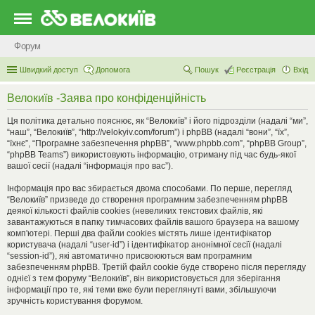
Форум
Швидкий доступ
Допомога
Пошук
Реєстрація
Вхід
Велокиїв -Заява про конфіденційність
Ця політика детально пояснює, як “Велокиїв” і його підрозділи (надалі “ми”,
“наш”, “Велокиїв”, “http://velokyiv.com/forum”) і phpBB (надалі “вони”, “їх”,
“їхнє”, “Програмне забезпечення phpBB”, “www.phpbb.com”, “phpBB Group”,
“phpBB Teams”) використовують інформацію, отриману під час будь-якої
вашої сесії (надалі “інформація про вас”).
Інформація про вас збирається двома способами. По перше, перегляд
“Велокиїв” призведе до створення програмним забезпеченням phpBB
деякої кількості файлів cookies (невеликих текстових файлів, які
завантажуються в папку тимчасових файлів вашого браузера на вашому
комп'ютері. Перші два файли cookies містять лише ідентифікатор
користувача (надалі “user-id”) і ідентифікатор анонімної сесії (надалі
“session-id”), які автоматично присвоюються вам програмним
забезпеченням phpBB. Третій файл cookie буде створено після перегляду
однієї з тем форуму “Велокиїв”, він використовується для зберігання
інформації про те, які теми вже були переглянуті вами, збільшуючи
зручність користування форумом.