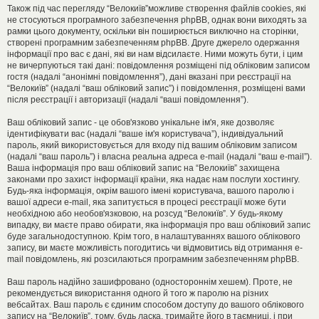
Також під час перегляду “Велокиїв”можливе створення файлів cookies, які
не стосуються програмного забезпечення phpBB, однак вони виходять за
рамки цього документу, оскільки він поширюється виключно на сторінки,
створені програмним забезпеченням phpBB. Друге джерело одержання
інформації про вас є дані, які ви нам відсилаєте. Ними можуть бути, і цим
не вичерпуються такі дані: повідомлення розміщені під обліковим записом
гостя (надалі “анонімні повідомлення”), дані вказані при реєстрації на
“Велокиїв” (надалі “ваш обліковий запис”) і повідомлення, розміщені вами
після реєстрації і авторизації (надалі “ваші повідомлення”).
Ваш обліковий запис - це обов'язково унікальне ім'я, яке дозволяє
ідентифікувати вас (надалі “ваше ім'я користувача”), індивідуальний
пароль, який використовується для входу під вашим обліковим записом
(надалі “ваш пароль”) і власна реальна адреса e-mail (надалі “ваш e-mail”).
Ваша інформація про ваш обліковий запис на “Велокиїв” захищена
законами про захист інформації країни, яка надає нам послуги хостингу.
Будь-яка інформація, окрім вашого імені користувача, вашого паролю і
вашої адреси e-mail, яка запитується в процесі реєстрації може бути
необхідною або необов'язковою, на розсуд “Велокиїв”. У будь-якому
випадку, ви маєте право обирати, яка інформація про ваш обліковий запис
буде загальнодоступною. Крім того, в налаштуваннях вашого облікового
запису, ви маєте можливість погодитись чи відмовитись від отримання e-
mail повідомлень, які розсилаються програмним забезпеченням phpBB.
Ваш пароль надійно зашифровано (одностороннім хешем). Проте, не
рекомендується використання одного й того ж паролю на різних
вебсайтах. Ваш пароль є єдиним способом доступу до вашого облікового
запису на “Велокиїв”, тому, будь ласка, тримайте його в таємниці, і при