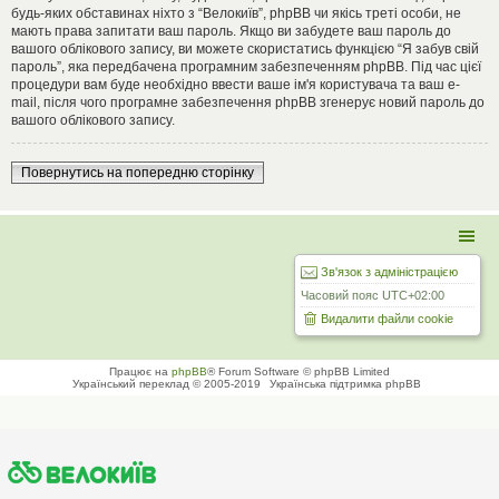
будь-яких обставинах ніхто з “Велокиїв”, phpBB чи якісь треті особи, не
мають права запитати ваш пароль. Якщо ви забудете ваш пароль до
вашого облікового запису, ви можете скористатись функцією “Я забув свій
пароль”, яка передбачена програмним забезпеченням phpBB. Під час цієї
процедури вам буде необхідно ввести ваше ім'я користувача та ваш e-
mail, після чого програмне забезпечення phpBB згенерує новий пароль до
вашого облікового запису.
Повернутись на попередню сторінку
Зв'язок з адміністрацією
Часовий пояс
UTC+02:00
Видалити файли cookie
Працює на
phpBB
® Forum Software © phpBB Limited
Український переклад © 2005-2019
Українська підтримка phpBB