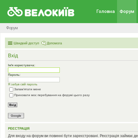
Головна
Форум
Форум
Швидкий доступ
Допомога
Вхід
Ім'я користувача:
Пароль:
Я забув свій пароль
Запам'ятати мене
Приховати моє перебування на форумі цього разу
Google
РЕЄСТРАЦІЯ
Для входу на форум ви повинні бути зареєстровані. Реєстрація займає де