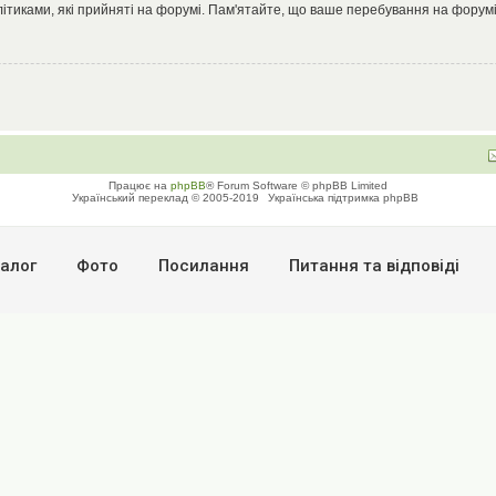
літиками, які прийняті на форумі. Пам'ятайте, що ваше перебування на форумі
Працює на
phpBB
® Forum Software © phpBB Limited
Український переклад © 2005-2019
Українська підтримка phpBB
алог
Фото
Посилання
Питання та вiдповiдi