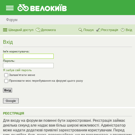
Форум
Швидкий доступ
Допомога
Пошук
Реєстрація
Вхід
Вхід
Ім'я користувача:
Пароль:
Я забув свій пароль
Запам'ятати мене
Приховати моє перебування на форумі цього разу
Google
РЕЄСТРАЦІЯ
Для входу на форум ви повинні бути зареєстровані. Реєстрація займає
декілька секунд але надає вам більш широкі можливості. Адміністратор
може надати додаткові привілеї зареєстрованим користувачам. Перед
тим, як увійти, будь ласка, переконайтесь що ви погоджуєтесь з правилами