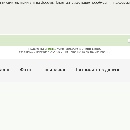
літиками, які прийняті на форумі. Пам'ятайте, що ваше перебування на форумі
Працює на
phpBB
® Forum Software © phpBB Limited
Український переклад © 2005-2019
Українська підтримка phpBB
алог
Фото
Посилання
Питання та вiдповiдi