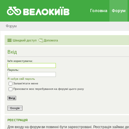
Головна
Форум
Форум
Швидкий доступ
Допомога
Вхід
Ім'я користувача:
Пароль:
Я забув свій пароль
Запам'ятати мене
Приховати моє перебування на форумі цього разу
Google
РЕЄСТРАЦІЯ
Для входу на форум ви повинні бути зареєстровані. Реєстрація займає де