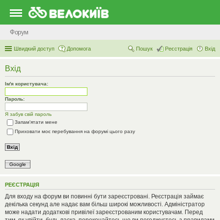
Форум
Швидкий доступ
Допомога
Пошук
Реєстрація
Вхід
Вхід
Ім'я користувача:
Пароль:
Я забув свій пароль
Запам'ятати мене
Приховати моє перебування на форумі цього разу
Google
РЕЄСТРАЦІЯ
Для входу на форум ви повинні бути зареєстровані. Реєстрація займає
декілька секунд але надає вам більш широкі можливості. Адміністратор
може надати додаткові привілеї зареєстрованим користувачам. Перед
тим, як увійти, будь ласка, переконайтесь що ви погоджуєтесь з правилами