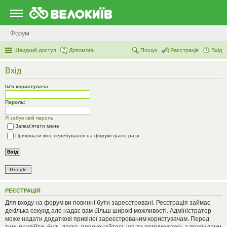
Форум
Швидкий доступ
Допомога
Пошук
Реєстрація
Вхід
Вхід
Ім'я користувача:
Пароль:
Я забув свій пароль
Запам'ятати мене
Приховати моє перебування на форумі цього разу
Google
РЕЄСТРАЦІЯ
Для входу на форум ви повинні бути зареєстровані. Реєстрація займає
декілька секунд але надає вам більш широкі можливості. Адміністратор
може надати додаткові привілеї зареєстрованим користувачам. Перед
тим, як увійти, будь ласка, переконайтесь що ви погоджуєтесь з правилами