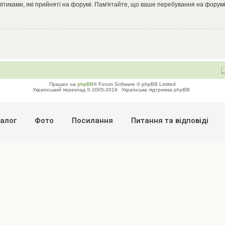
літиками, які прийняті на форумі. Пам'ятайте, що ваше перебування на форумі
Працює на
phpBB
® Forum Software © phpBB Limited
Український переклад © 2005-2019
Українська підтримка phpBB
алог
Фото
Посилання
Питання та вiдповiдi