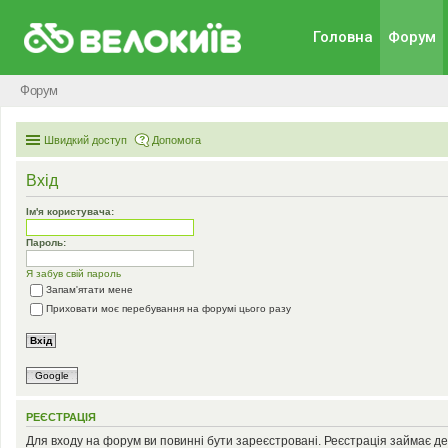
Головна
Форум
Форум
Швидкий доступ
Допомога
Вхід
Ім'я користувача:
Пароль:
Я забув свій пароль
Запам'ятати мене
Приховати моє перебування на форумі цього разу
Google
РЕЄСТРАЦІЯ
Для входу на форум ви повинні бути зареєстровані. Реєстрація займає де