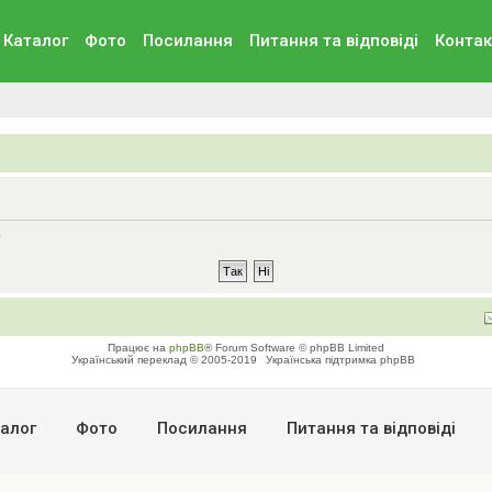
Каталог
Фото
Посилання
Питання та вiдповiдi
Контак
?
Працює на
phpBB
® Forum Software © phpBB Limited
Український переклад © 2005-2019
Українська підтримка phpBB
алог
Фото
Посилання
Питання та вiдповiдi