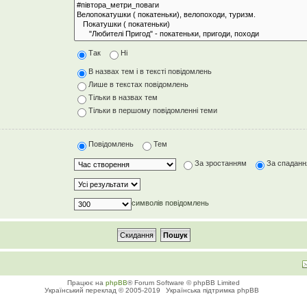
Так
Ні
В назвах тем і в тексті повідомлень
Лише в текстах повідомлень
Тільки в назвах тем
Тільки в першому повідомленні теми
Повідомлень
Тем
За зростанням
За спадан
символів повідомлень
Працює на
phpBB
® Forum Software © phpBB Limited
Український переклад © 2005-2019
Українська підтримка phpBB