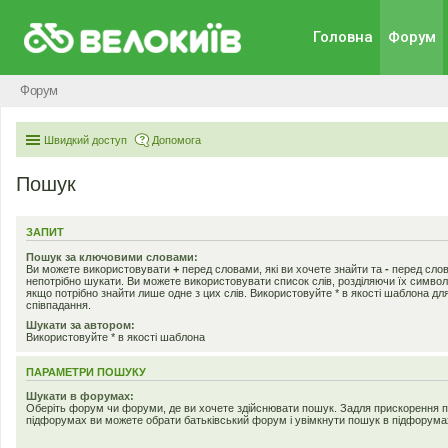
Головна
Форум
Форум
Швидкий доступ
Допомога
Пошук
ЗАПИТ
Пошук за ключовими словами:
Ви можете використовувати
+
перед словами, які ви хочете знайти та
-
перед слов
непотрібно шукати. Ви можете використовувати список слів, розділяючи їх симв
якщо потрібно знайти лише одне з цих слів. Використовуйте * в якості шаблона дл
співпадання.
Шукати за автором:
Використовуйте * в якості шаблона
ПАРАМЕТРИ ПОШУКУ
Шукати в форумах:
Оберіть форум чи форуми, де ви хочете здійснювати пошук. Задля прискорення 
підфорумах ви можете обрати батьківський форум і увімкнути пошук в підфорума