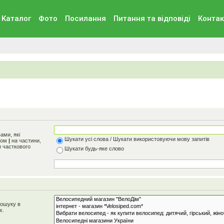
Каталог
Фото
Посилання
Питання та вiдповiдi
Контак
ами, які
Шукати усі слова / Шукати використовуючи мову запитів
олом
|
на частини,
я часткового
Шукати будь-яке слово
пошуку в
х.