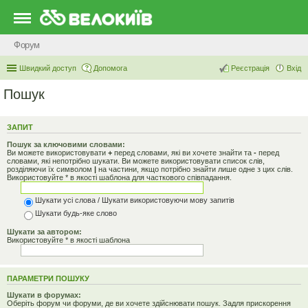
Форум
Швидкий доступ
Допомога
Реєстрація
Вхід
Пошук
ЗАПИТ
Пошук за ключовими словами:
Ви можете використовувати
+
перед словами, які ви хочете знайти та
-
перед
словами, які непотрібно шукати. Ви можете використовувати список слів,
розділяючи їх символом
|
на частини, якщо потрібно знайти лише одне з цих слів.
Використовуйте * в якості шаблона для часткового співпадання.
Шукати усі слова / Шукати використовуючи мову запитів
Шукати будь-яке слово
Шукати за автором:
Використовуйте * в якості шаблона
ПАРАМЕТРИ ПОШУКУ
Шукати в форумах:
Оберіть форум чи форуми, де ви хочете здійснювати пошук. Задля прискорення