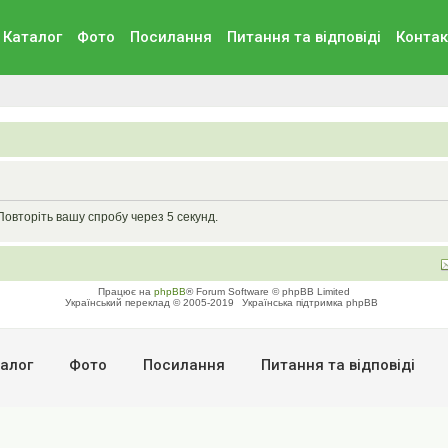
Каталог
Фото
Посилання
Питання та вiдповiдi
Контак
Повторіть вашу спробу через 5 секунд.
Працює на
phpBB
® Forum Software © phpBB Limited
Український переклад © 2005-2019
Українська підтримка phpBB
алог
Фото
Посилання
Питання та вiдповiдi