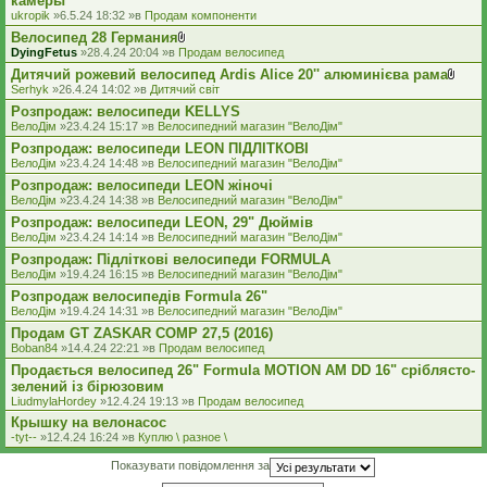
камеры
ukropik
»6.5.24 18:32 »в
Продам компоненти
Велосипед 28 Германия
В
DyingFetus
»28.4.24 20:04 »в
Продам велосипед
к
Дитячий рожевий велосипед Ardis Alice 20'' алюминієва рама
л
В
а
Serhyk
»26.4.24 14:02 »в
Дитячий світ
к
д
Розпродаж: велосипеди KELLYS
л
е
а
ВелоДім
»23.4.24 15:17 »в
Велосипедний магазин "ВелоДім"
н
д
н
Розпродаж: велосипеди LEON ПІДЛІТКОВІ
е
я
ВелоДім
»23.4.24 14:48 »в
Велосипедний магазин "ВелоДім"
н
н
Розпродаж: велосипеди LEON жіночі
я
ВелоДім
»23.4.24 14:38 »в
Велосипедний магазин "ВелоДім"
Розпродаж: велосипеди LEON, 29" Дюймів
ВелоДім
»23.4.24 14:14 »в
Велосипедний магазин "ВелоДім"
Розпродаж: Підліткові велосипеди FORMULA
ВелоДім
»19.4.24 16:15 »в
Велосипедний магазин "ВелоДім"
Розпродаж велосипедів Formula 26"
ВелоДім
»19.4.24 14:31 »в
Велосипедний магазин "ВелоДім"
Продам GT ZASKAR COMP 27,5 (2016)
Boban84
»14.4.24 22:21 »в
Продам велосипед
Продається велосипед 26" Formula MOTION AM DD 16" сріблясто-
зелений із бірюзовим
LiudmylaHordey
»12.4.24 19:13 »в
Продам велосипед
Крышку на велонасос
-tyt--
»12.4.24 16:24 »в
Куплю \ разное \
Показувати повідомлення за