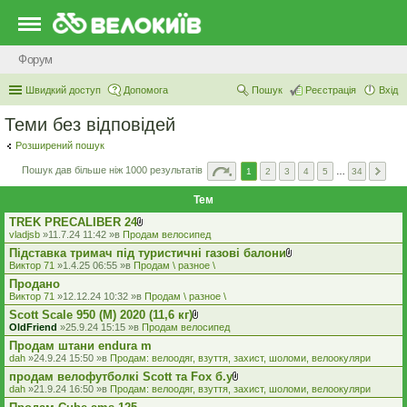
Форум
Швидкий доступ
Допомога
Пошук
Реєстрація
Вхід
Теми без відповідей
Розширений пошук
Пошук дав більше ніж 1000 результатів
1
2
3
4
5
…
34
Тем
TREK PRECALIBER 24
В
vladjsb
»11.7.24 11:42 »в
Продам велосипед
к
Підставка тримач під туристичні газові балони
л
В
а
Виктор 71
»1.4.25 06:55 »в
Продам \ разное \
к
д
Продано
л
е
а
Виктор 71
»12.12.24 10:32 »в
Продам \ разное \
н
д
н
Scott Scale 950 (М) 2020 (11,6 кг)
е
я
В
OldFriend
»25.9.24 15:15 »в
Продам велосипед
н
к
н
Продам штани endura m
л
я
а
dah
»24.9.24 15:50 »в
Продам: велоодяг, взуття, захист, шоломи, велоокуляри
д
продам велофутболкі Scott та Fox б.у
е
В
dah
»21.9.24 16:50 »в
Продам: велоодяг, взуття, захист, шоломи, велоокуляри
н
к
н