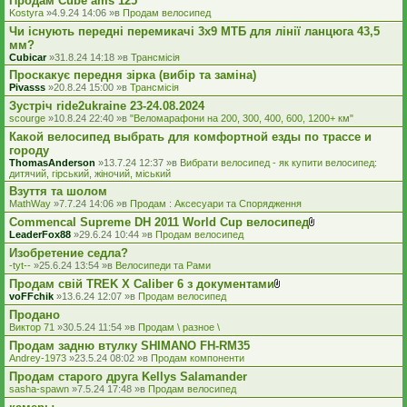
Продам Cube ams 125
л
я
а
Kostyra
»4.9.24 14:06 »в
Продам велосипед
д
Чи існують передні перемикачі 3x9 МТБ для лінії ланцюга 43,5
е
мм?
н
н
Cubicar
»31.8.24 14:18 »в
Трансмісія
я
Проскакує передня зірка (вибір та заміна)
Pivasss
»20.8.24 15:00 »в
Трансмісія
Зустріч ride2ukraine 23-24.08.2024
scourge
»10.8.24 22:40 »в
"Веломарафони на 200, 300, 400, 600, 1200+ км"
Какой велосипед выбрать для комфортной езды по трассе и
городу
ThomasAnderson
»13.7.24 12:37 »в
Вибрати велосипед - як купити велосипед:
дитячий, гірський, жіночий, міський
Взуття та шолом
MathWay
»7.7.24 14:06 »в
Продам : Аксесуари та Спорядження
Commencal Supreme DH 2011 World Cup велосипед
В
LeaderFox88
»29.6.24 10:44 »в
Продам велосипед
к
Изобретение седла?
л
а
-tyt--
»25.6.24 13:54 »в
Велосипеди та Рами
д
Продам свій TREK X Caliber 6 з документами
е
В
voFFchik
»13.6.24 12:07 »в
Продам велосипед
н
к
н
Продано
л
я
а
Виктор 71
»30.5.24 11:54 »в
Продам \ разное \
д
Продам задню втулку SHIMANO FH-RM35
е
Andrey-1973
»23.5.24 08:02 »в
Продам компоненти
н
н
Продам старого друга Kellys Salamander
я
sasha-spawn
»7.5.24 17:48 »в
Продам велосипед