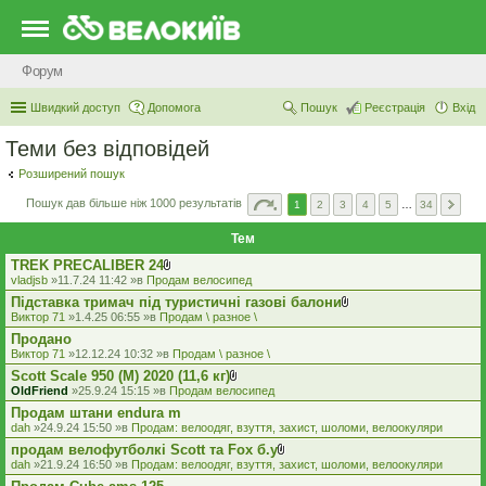
Форум
Швидкий доступ
Допомога
Пошук
Реєстрація
Вхід
Теми без відповідей
Розширений пошук
Пошук дав більше ніж 1000 результатів
1
2
3
4
5
…
34
Тем
TREK PRECALIBER 24
В
vladjsb
»11.7.24 11:42 »в
Продам велосипед
к
Підставка тримач під туристичні газові балони
л
В
а
Виктор 71
»1.4.25 06:55 »в
Продам \ разное \
к
д
Продано
л
е
а
Виктор 71
»12.12.24 10:32 »в
Продам \ разное \
н
д
н
Scott Scale 950 (М) 2020 (11,6 кг)
е
я
В
OldFriend
»25.9.24 15:15 »в
Продам велосипед
н
к
н
Продам штани endura m
л
я
а
dah
»24.9.24 15:50 »в
Продам: велоодяг, взуття, захист, шоломи, велоокуляри
д
продам велофутболкі Scott та Fox б.у
е
В
dah
»21.9.24 16:50 »в
Продам: велоодяг, взуття, захист, шоломи, велоокуляри
н
к
н