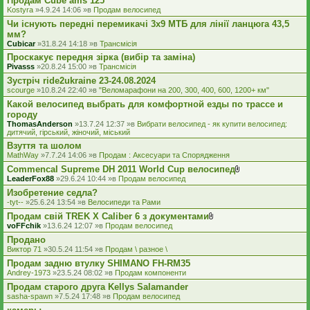
Продам Cube ams 125
л
я
а
Kostyra
»4.9.24 14:06 »в
Продам велосипед
д
Чи існують передні перемикачі 3x9 МТБ для лінії ланцюга 43,5
е
мм?
н
н
Cubicar
»31.8.24 14:18 »в
Трансмісія
я
Проскакує передня зірка (вибір та заміна)
Pivasss
»20.8.24 15:00 »в
Трансмісія
Зустріч ride2ukraine 23-24.08.2024
scourge
»10.8.24 22:40 »в
"Веломарафони на 200, 300, 400, 600, 1200+ км"
Какой велосипед выбрать для комфортной езды по трассе и
городу
ThomasAnderson
»13.7.24 12:37 »в
Вибрати велосипед - як купити велосипед:
дитячий, гірський, жіночий, міський
Взуття та шолом
MathWay
»7.7.24 14:06 »в
Продам : Аксесуари та Спорядження
Commencal Supreme DH 2011 World Cup велосипед
В
LeaderFox88
»29.6.24 10:44 »в
Продам велосипед
к
Изобретение седла?
л
а
-tyt--
»25.6.24 13:54 »в
Велосипеди та Рами
д
Продам свій TREK X Caliber 6 з документами
е
В
voFFchik
»13.6.24 12:07 »в
Продам велосипед
н
к
н
Продано
л
я
а
Виктор 71
»30.5.24 11:54 »в
Продам \ разное \
д
Продам задню втулку SHIMANO FH-RM35
е
Andrey-1973
»23.5.24 08:02 »в
Продам компоненти
н
н
Продам старого друга Kellys Salamander
я
sasha-spawn
»7.5.24 17:48 »в
Продам велосипед