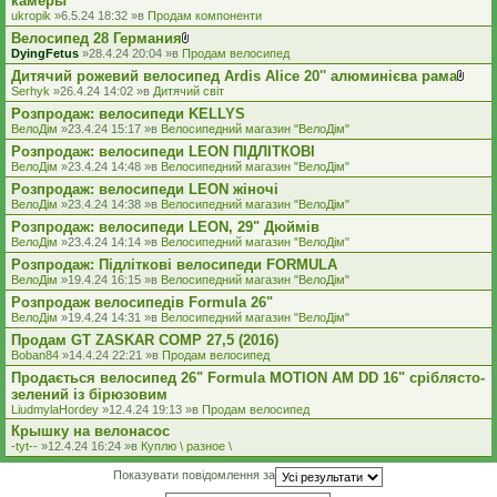
камеры
ukropik
»6.5.24 18:32 »в
Продам компоненти
Велосипед 28 Германия
В
DyingFetus
»28.4.24 20:04 »в
Продам велосипед
к
Дитячий рожевий велосипед Ardis Alice 20'' алюминієва рама
л
В
а
Serhyk
»26.4.24 14:02 »в
Дитячий світ
к
д
Розпродаж: велосипеди KELLYS
л
е
а
ВелоДім
»23.4.24 15:17 »в
Велосипедний магазин "ВелоДім"
н
д
н
Розпродаж: велосипеди LEON ПІДЛІТКОВІ
е
я
ВелоДім
»23.4.24 14:48 »в
Велосипедний магазин "ВелоДім"
н
н
Розпродаж: велосипеди LEON жіночі
я
ВелоДім
»23.4.24 14:38 »в
Велосипедний магазин "ВелоДім"
Розпродаж: велосипеди LEON, 29" Дюймів
ВелоДім
»23.4.24 14:14 »в
Велосипедний магазин "ВелоДім"
Розпродаж: Підліткові велосипеди FORMULA
ВелоДім
»19.4.24 16:15 »в
Велосипедний магазин "ВелоДім"
Розпродаж велосипедів Formula 26"
ВелоДім
»19.4.24 14:31 »в
Велосипедний магазин "ВелоДім"
Продам GT ZASKAR COMP 27,5 (2016)
Boban84
»14.4.24 22:21 »в
Продам велосипед
Продається велосипед 26" Formula MOTION AM DD 16" сріблясто-
зелений із бірюзовим
LiudmylaHordey
»12.4.24 19:13 »в
Продам велосипед
Крышку на велонасос
-tyt--
»12.4.24 16:24 »в
Куплю \ разное \
Показувати повідомлення за