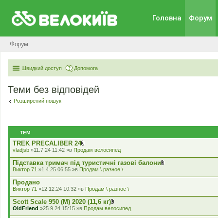
Головна
Форум
Форум
Швидкий доступ
Допомога
Теми без відповідей
Розширений пошук
ТЕМ
TREK PRECALIBER 24
В
vladjsb
»11.7.24 11:42 »в
Продам велосипед
к
л
Підставка тримач під туристичні газові балони
а
В
Виктор 71
»1.4.25 06:55 »в
Продам \ разное \
д
к
е
л
Продано
н
а
Виктор 71
»12.12.24 10:32 »в
Продам \ разное \
н
д
я
е
Scott Scale 950 (М) 2020 (11,6 кг)
н
В
OldFriend
»25.9.24 15:15 »в
Продам велосипед
н
к
я