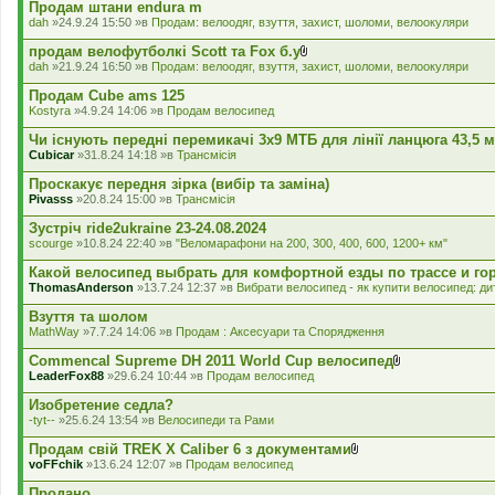
л
Продам штани endura m
а
dah
»24.9.24 15:50 »в
Продам: велоодяг, взуття, захист, шоломи, велоокуляри
д
е
продам велофутболкі Scott та Fox б.у
н
В
dah
»21.9.24 16:50 »в
Продам: велоодяг, взуття, захист, шоломи, велоокуляри
н
к
я
л
Продам Cube ams 125
а
Kostyra
»4.9.24 14:06 »в
Продам велосипед
д
е
Чи існують передні перемикачі 3x9 МТБ для лінії ланцюга 43,5 
н
Cubicar
»31.8.24 14:18 »в
Трансмісія
н
я
Проскакує передня зірка (вибір та заміна)
Pivasss
»20.8.24 15:00 »в
Трансмісія
Зустріч ride2ukraine 23-24.08.2024
scourge
»10.8.24 22:40 »в
"Веломарафони на 200, 300, 400, 600, 1200+ км"
Какой велосипед выбрать для комфортной езды по трассе и го
ThomasAnderson
»13.7.24 12:37 »в
Вибрати велосипед - як купити велосипед: дит
Взуття та шолом
MathWay
»7.7.24 14:06 »в
Продам : Аксесуари та Спорядження
Commencal Supreme DH 2011 World Cup велосипед
В
LeaderFox88
»29.6.24 10:44 »в
Продам велосипед
к
л
Изобретение седла?
а
-tyt--
»25.6.24 13:54 »в
Велосипеди та Рами
д
е
Продам свій TREK X Caliber 6 з документами
н
В
voFFchik
»13.6.24 12:07 »в
Продам велосипед
н
к
я
л
Продано