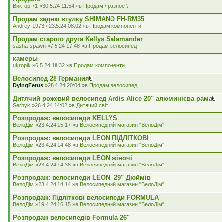
а
Виктор 71
»30.5.24 11:54 »в
Продам \ разное \
д
е
Продам задню втулку SHIMANO FH-RM35
н
Andrey-1973
»23.5.24 08:02 »в
Продам компоненти
н
я
Продам старого друга Kellys Salamander
sasha-spawn
»7.5.24 17:48 »в
Продам велосипед
камеры
ukropik
»6.5.24 18:32 »в
Продам компоненти
Велосипед 28 Германия
В
DyingFetus
»28.4.24 20:04 »в
Продам велосипед
к
л
Дитячий рожевий велосипед Ardis Alice 20'' алюминієва рама
а
В
Serhyk
»26.4.24 14:02 »в
Дитячий світ
д
к
е
л
Розпродаж: велосипеди KELLYS
н
а
ВелоДім
»23.4.24 15:17 »в
Велосипедний магазин "ВелоДім"
н
д
я
е
Розпродаж: велосипеди LEON ПІДЛІТКОВІ
н
ВелоДім
»23.4.24 14:48 »в
Велосипедний магазин "ВелоДім"
н
я
Розпродаж: велосипеди LEON жіночі
ВелоДім
»23.4.24 14:38 »в
Велосипедний магазин "ВелоДім"
Розпродаж: велосипеди LEON, 29" Дюймів
ВелоДім
»23.4.24 14:14 »в
Велосипедний магазин "ВелоДім"
Розпродаж: Підліткові велосипеди FORMULA
ВелоДім
»19.4.24 16:15 »в
Велосипедний магазин "ВелоДім"
Розпродаж велосипедів Formula 26"