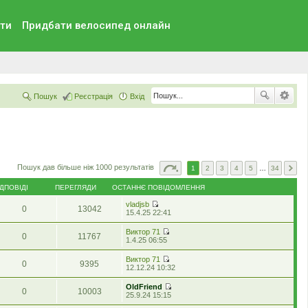
ти
Придбати велосипед онлайн
Пошук
Реєстрація
Вхід
Пошук дав більше ніж 1000 результатів
1
2
3
4
5
…
34
ІДПОВІДІ
ПЕРЕГЛЯДИ
ОСТАННЄ ПОВІДОМЛЕННЯ
vladjsb
0
13042
П
15.4.25 22:41
е
р
Виктор 71
0
11767
е
П
1.4.25 06:55
г
е
л
р
Виктор 71
я
0
9395
е
П
12.12.24 10:32
н
г
е
у
л
р
т
OldFriend
я
0
10003
е
и
П
25.9.24 15:15
н
г
о
е
у
л