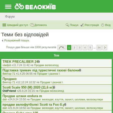
Форум
Швидкий доступ
Допомога
Пошук
Реєстрація
Вхід
Теми без відповідей
Розширений пошук
Пошук дав більше ніж 1000 результатів
1
2
3
4
5
…
34
Тем
TREK PRECALIBER 24
В
vladjsb
»11.7.24 11:42 »в
Продам велосипед
к
Підставка тримач під туристичні газові балони
л
В
а
Виктор 71
»1.4.25 06:55 »в
Продам \ разное \
к
д
Продано
л
е
а
Виктор 71
»12.12.24 10:32 »в
Продам \ разное \
н
д
н
Scott Scale 950 (М) 2020 (11,6 кг)
е
я
В
OldFriend
»25.9.24 15:15 »в
Продам велосипед
н
к
н
Продам штани endura m
л
я
а
dah
»24.9.24 15:50 »в
Продам: велоодяг, взуття, захист, шоломи, велоокуляри
д
продам велофутболкі Scott та Fox б.у
е
В
dah
»21.9.24 16:50 »в
Продам: велоодяг, взуття, захист, шоломи, велоокуляри
н
к
н