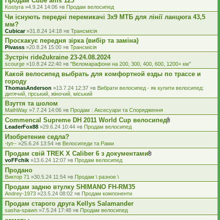
Продам Cube ams 125
л
я
а
Kostyra
»4.9.24 14:06 »в
Продам велосипед
д
Чи існують передні перемикачі 3x9 МТБ для лінії ланцюга 43,5
е
мм?
н
н
Cubicar
»31.8.24 14:18 »в
Трансмісія
я
Проскакує передня зірка (вибір та заміна)
Pivasss
»20.8.24 15:00 »в
Трансмісія
Зустріч ride2ukraine 23-24.08.2024
scourge
»10.8.24 22:40 »в
"Веломарафони на 200, 300, 400, 600, 1200+ км"
Какой велосипед выбрать для комфортной езды по трассе и
городу
ThomasAnderson
»13.7.24 12:37 »в
Вибрати велосипед - як купити велосипед:
дитячий, гірський, жіночий, міський
Взуття та шолом
MathWay
»7.7.24 14:06 »в
Продам : Аксесуари та Спорядження
Commencal Supreme DH 2011 World Cup велосипед
В
LeaderFox88
»29.6.24 10:44 »в
Продам велосипед
к
Изобретение седла?
л
а
-tyt--
»25.6.24 13:54 »в
Велосипеди та Рами
д
Продам свій TREK X Caliber 6 з документами
е
В
voFFchik
»13.6.24 12:07 »в
Продам велосипед
н
к
н
Продано
л
я
а
Виктор 71
»30.5.24 11:54 »в
Продам \ разное \
д
Продам задню втулку SHIMANO FH-RM35
е
Andrey-1973
»23.5.24 08:02 »в
Продам компоненти
н
н
Продам старого друга Kellys Salamander
я
sasha-spawn
»7.5.24 17:48 »в
Продам велосипед