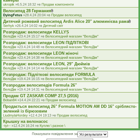
камеры
ukropik
»6.5.24 18:32 »в
Продам компоненти
Велосипед 28 Германия
В
DyingFetus
»28.4.24 20:04 »в
Продам велосипед
к
Дитячий рожевий велосипед Ardis Alice 20'' алюминієва рама
л
В
а
Serhyk
»26.4.24 14:02 »в
Дитячий світ
к
д
Розпродаж: велосипеди KELLYS
л
е
а
ВелоДім
»23.4.24 15:17 »в
Велосипедний магазин "ВелоДім"
н
д
н
Розпродаж: велосипеди LEON ПІДЛІТКОВІ
е
я
ВелоДім
»23.4.24 14:48 »в
Велосипедний магазин "ВелоДім"
н
н
Розпродаж: велосипеди LEON жіночі
я
ВелоДім
»23.4.24 14:38 »в
Велосипедний магазин "ВелоДім"
Розпродаж: велосипеди LEON, 29" Дюймів
ВелоДім
»23.4.24 14:14 »в
Велосипедний магазин "ВелоДім"
Розпродаж: Підліткові велосипеди FORMULA
ВелоДім
»19.4.24 16:15 »в
Велосипедний магазин "ВелоДім"
Розпродаж велосипедів Formula 26"
ВелоДім
»19.4.24 14:31 »в
Велосипедний магазин "ВелоДім"
Продам GT ZASKAR COMP 27,5 (2016)
Boban84
»14.4.24 22:21 »в
Продам велосипед
Продається велосипед 26" Formula MOTION AM DD 16" сріблясто-
зелений із бірюзовим
LiudmylaHordey
»12.4.24 19:13 »в
Продам велосипед
Крышку на велонасос
-tyt--
»12.4.24 16:24 »в
Куплю \ разное \
Показувати повідомлення за