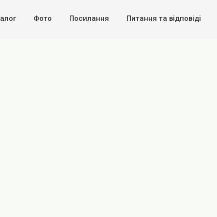
алог
Фото
Посилання
Питання та вiдповiдi