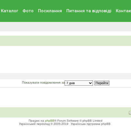
Каталог
Фото
Посилання
Питання та вiдповiдi
Контак
Показувати повідомлення за
Працює на
phpBB
® Forum Software © phpBB Limited
Український переклад © 2005-2019
Українська підтримка phpBB