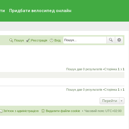
ти
Придбати велосипед онлайн
Пошук
Реєстрація
Вхід
Пошук дав 0 результатів •Сторінка
1
з
1
Пошук дав 0 результатів •Сторінка
1
з
1
Перейти
Зв'язок з адміністрацією
Видалити файли cookie
Часовий пояс
UTC+02:00