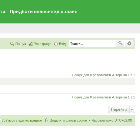
ти
Придбати велосипед онлайн
Пошук
Реєстрація
Вхід
Пошук дав 0 результатів •Сторінка
1
з
1
Пошук дав 0 результатів •Сторінка
1
з
1
Перейти
Зв'язок з адміністрацією
Видалити файли cookie
Часовий пояс
UTC+02:00