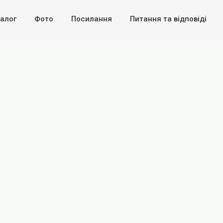
алог
Фото
Посилання
Питання та вiдповiдi