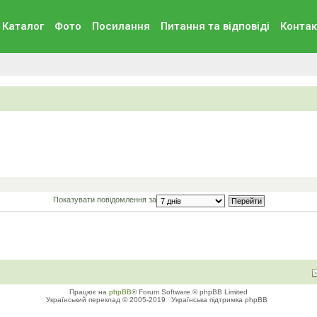
Каталог
Фото
Посилання
Питання та вiдповiдi
Контак
Показувати повідомлення за
Працює на
phpBB
® Forum Software © phpBB Limited
Український переклад © 2005-2019
Українська підтримка phpBB