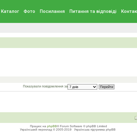
Каталог
Фото
Посилання
Питання та вiдповiдi
Контак
Показувати повідомлення за
Працює на
phpBB
® Forum Software © phpBB Limited
Український переклад © 2005-2019
Українська підтримка phpBB