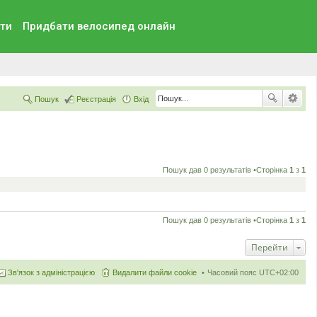
ти
Придбати велосипед онлайн
Пошук
Реєстрація
Вхід
Пошук дав 0 результатів •Сторінка
1
з
1
Пошук дав 0 результатів •Сторінка
1
з
1
Перейти
Зв'язок з адміністрацією
Видалити файли cookie
Часовий пояс
UTC+02:00