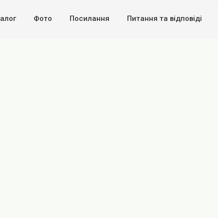
алог
Фото
Посилання
Питання та вiдповiдi