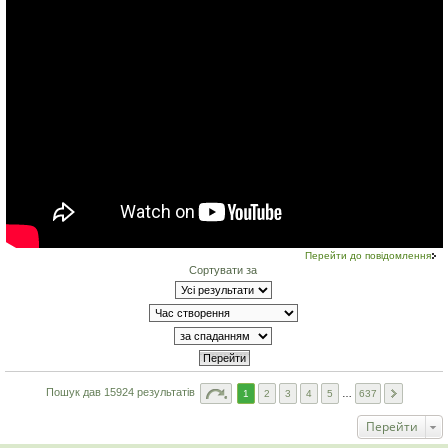
Перейти до повідомлення
Сортувати за
Пошук дав 15924 результатів
1
2
3
4
5
…
637
Перейти