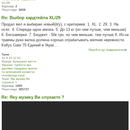
XL/29
Відповіді:
2
Перегляди:
3808
Re: Выбор хардтейла XL/29
Продал вел и выбираю новый(б/у), с критериев: 1. XL. 2. 29. 3. На
осях. 4. Спереди одна звезка. 5. До 13 кг (но чем лучше, чем меньше).
6. Бескамерки. 7. Бюджет - 50к грн, но чем меньше, тем лучше 8. Из-за
травмы руки вилка должна хорошо отрабатывать мелкие неровности.
Kellys Gate 70 Єдиний в Украї...
Перейти до повідомлення
Трям
31.5.22 11:01
Форум:
Культурне життя
України: турбота про
духовну спадщину країни,
та культурний розвиток
генофонду нації
Тема:
Яку музику Ви
слухаєте ?
Відповіді:
1695
Перегляди:
385737
Re: Яку музику Ви слухаєте ?