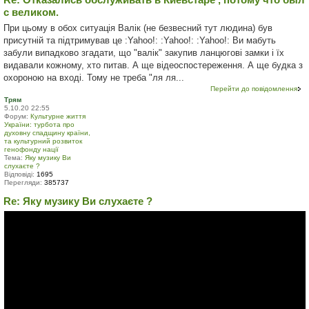
с великом.
При цьому в обох ситуація Валік (не безвесний тут людина) був
присутній та підтримував це :Yahoo!: :Yahoo!: :Yahoo!: Ви мабуть
забули випадково згадати, що "валік" закупив ланцюгові замки і їх
видавали кожному, хто питав. А ще відеоспостереження. А ще будка з
охороною на вході. Тому не треба "ля ля...
Перейти до повідомлення
Трям
5.10.20 22:55
Форум:
Культурне життя
України: турбота про
духовну спадщину країни,
та культурний розвиток
генофонду нації
Тема:
Яку музику Ви
слухаєте ?
Відповіді:
1695
Перегляди:
385737
Re: Яку музику Ви слухаєте ?