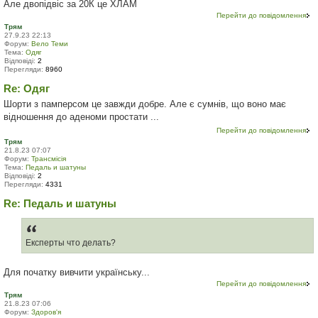
Але двопідвіс за 20К це ХЛАМ
Перейти до повідомлення
Трям
27.9.23 22:13
Форум:
Вело Теми
Тема:
Одяг
Відповіді:
2
Перегляди:
8960
Re: Одяг
Шорти з памперсом це завжди добре. Але є сумнів, що воно має
відношення до аденоми простати ...
Перейти до повідомлення
Трям
21.8.23 07:07
Форум:
Трансмісія
Тема:
Педаль и шатуны
Відповіді:
2
Перегляди:
4331
Re: Педаль и шатуны
Експерты что делать?
Для початку вивчити українську...
Перейти до повідомлення
Трям
21.8.23 07:06
Форум:
Здоров'я