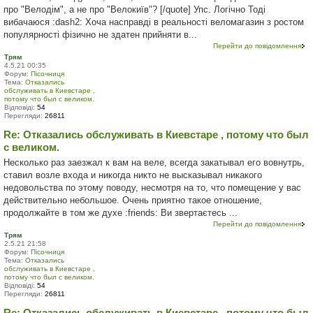
про "Велодім", а не про "Велокиїв"? [/quote] Упс. Логічно Тоді
вибачаюся :dash2: Хоча насправді в реальності веломагазин з ростом
популярності фізично не здатен прийняти в...
Перейти до повідомлення
Трям
4.5.21 00:35
Форум:
Пісочниця
Тема:
Отказались
обслуживать в Киевстаре ,
потому что был с великом.
Відповіді:
54
Перегляди:
26811
Re: Отказались обслуживать в Киевстаре , потому что был
с великом.
Несколько раз заезжал к вам на веле, всегда закатывал его вовнутрь,
ставил возле входа и никогда никто не высказывал никакого
недовольства по этому поводу, несмотря на то, что помещение у вас
действительно небольшое. Очень приятно такое отношение,
продолжайте в том же духе :friends: Ви звертаєтесь ...
Перейти до повідомлення
Трям
2.5.21 21:58
Форум:
Пісочниця
Тема:
Отказались
обслуживать в Киевстаре ,
потому что был с великом.
Відповіді:
54
Перегляди:
26811
Re: Отказались обслуживать в Киевстаре , потому что был