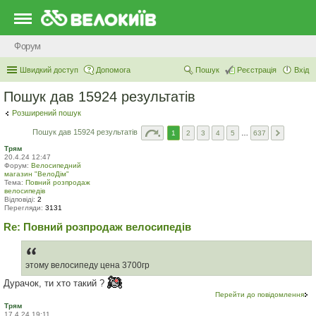
Форум
Швидкий доступ
Допомога
Пошук
Реєстрація
Вхід
Пошук дав 15924 результатів
Розширений пошук
Пошук дав 15924 результатів
1
2
3
4
5
…
637
Трям
20.4.24 12:47
Форум:
Велосипедний
магазин "ВелоДім"
Тема:
Повний розпродаж
велосипедів
Відповіді:
2
Перегляди:
3131
Re: Повний розпродаж велосипедів
этому велосипеду цена 3700гр
Дурачок, ти хто такий ?
Перейти до повідомлення
Трям
17.4.24 19:11