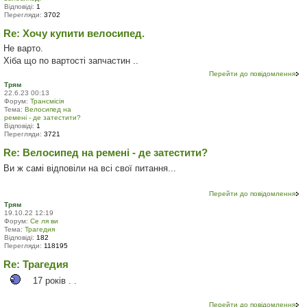
Відповіді:
1
Перегляди:
3702
Re: Хочу купити велосипед.
Не варто.
Хіба що по вартості запчастин ..
Перейти до повідомлення
Трям
22.6.23 00:13
Форум:
Трансмісія
Тема:
Велосипед на
ремені - де затестити?
Відповіді:
1
Перегляди:
3721
Re: Велосипед на ремені - де затестити?
Ви ж самі відповіли на всі свої питання...
Перейти до повідомлення
Трям
19.10.22 12:19
Форум:
Се ля ви
Тема:
Трагедия
Відповіді:
182
Перегляди:
118195
Re: Трагедия
17 років . .
Перейти до повідомлення