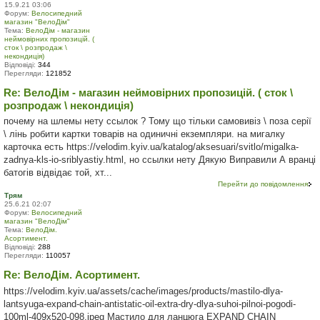
15.9.21 03:06
Форум:
Велосипедний
магазин "ВелоДім"
Тема:
ВелоДім - магазин
неймовірних пропозицій. (
сток \ розпродаж \
некондиція)
Відповіді:
344
Перегляди:
121852
Re: ВелоДім - магазин неймовірних пропозицій. ( сток \
розпродаж \ некондиція)
почему на шлемы нету ссылок ? Тому що тільки самовивіз \ поза серії
\ лінь робити картки товарів на одиничні екземпляри. на мигалку
карточка есть https://velodim.kyiv.ua/katalog/aksesuari/svitlo/migalka-
zadnya-kls-io-sriblyastiy.html, но ссылки нету Дякую Виправили А вранці
батогів відвідає той, хт...
Перейти до повідомлення
Трям
25.6.21 02:07
Форум:
Велосипедний
магазин "ВелоДім"
Тема:
ВелоДім.
Асортимент.
Відповіді:
288
Перегляди:
110057
Re: ВелоДім. Асортимент.
https://velodim.kyiv.ua/assets/cache/images/products/mastilo-dlya-
lantsyuga-expand-chain-antistatic-oil-extra-dry-dlya-suhoi-pilnoi-pogodi-
100ml-409x520-098.jpeg Мастило для ланцюга EXPAND CHAIN