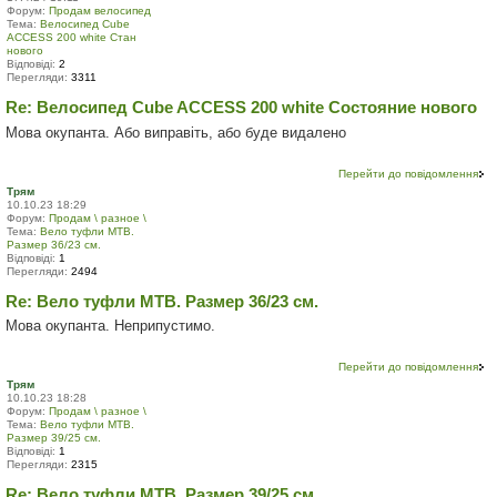
Форум:
Продам велосипед
Тема:
Велосипед Cube
ACCESS 200 white Стан
нового
Відповіді:
2
Перегляди:
3311
Re: Велосипед Cube ACCESS 200 white Состояние нового
Мова окупанта. Або виправіть, або буде видалено
Перейти до повідомлення
Трям
10.10.23 18:29
Форум:
Продам \ разное \
Тема:
Вело туфли МТВ.
Размер 36/23 см.
Відповіді:
1
Перегляди:
2494
Re: Вело туфли МТВ. Размер 36/23 см.
Мова окупанта. Неприпустимо.
Перейти до повідомлення
Трям
10.10.23 18:28
Форум:
Продам \ разное \
Тема:
Вело туфли МТВ.
Размер 39/25 см.
Відповіді:
1
Перегляди:
2315
Re: Вело туфли МТВ. Размер 39/25 см.