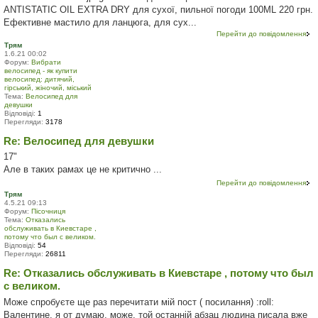
ANTISTATIC OIL EXTRA DRY для сухої, пильної погоди 100ML 220 грн.
Ефективне мастило для ланцюга, для сух...
Перейти до повідомлення
Трям
1.6.21 00:02
Форум:
Вибрати
велосипед - як купити
велосипед: дитячий,
гірський, жіночий, міський
Тема:
Велосипед для
девушки
Відповіді:
1
Перегляди:
3178
Re: Велосипед для девушки
17"
Але в таких рамах це не критично ...
Перейти до повідомлення
Трям
4.5.21 09:13
Форум:
Пісочниця
Тема:
Отказались
обслуживать в Киевстаре ,
потому что был с великом.
Відповіді:
54
Перегляди:
26811
Re: Отказались обслуживать в Киевстаре , потому что был
с великом.
Може спробуєте ще раз перечитати мій пост ( посилання) :roll:
Валентине, я от думаю, може, той останній абзац людина писала вже