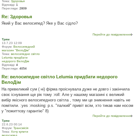
Тема:
Здоровья
Відповіді:
1
Перегляди:
2809
Re: Здоровья
Який у Вас велосипед? Яке у Вас сідло?
Перейти до повідомлення
Трям
13.7.23 12:09
Форум:
Велосипедний
магазин "ВелоДім"
Тема:
велосипедне світло
Lelumia придбати
недорого ВелоДім
Відповіді:
4
Перегляди:
4054
Re: велосипедне світло Lelumia придбати недорого
ВелоДім
На превеликий сум ( ні) фірма проіснувала дуже не довго і закінчила
своє існування ще рік тому :roll: Але у нашому магазині є великий
вибір якісного велосипедного світла , тому ми це зникнення навіть не
помітили. :yes :mosking: p.s. "палкий" привіт всім, хто тикав нам носом
у "пожиттєву гарантію" 8)
Перейти до повідомлення
Трям
22.6.23 00:14
Форум:
Трансмісія
Тема:
Хочу купити
велосипед.