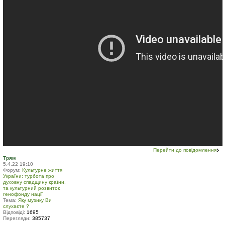
Перейти до повідомлення
Трям
5.4.22 19:10
Форум:
Культурне життя
України: турбота про
духовну спадщину країни,
та культурний розвиток
генофонду нації
Тема:
Яку музику Ви
слухаєте ?
Відповіді:
1695
Перегляди:
385737