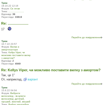
Трям
19.10.22 12:16
Форум:
Се ля ви
Тема:
......................
Відповіді:
39
Перегляди:
33819
Re: ......................
17
Перейти до повідомлення
Трям
10.7.22 23:57
Форум:
Вилки и
амортизатори
Тема:
Kellys Viper, чи
можливо поставити вилку
з амортом?
Відповіді:
2
Перегляди:
4949
Re: Kellys Viper, чи можливо поставити вилку з амортом?
Так, це 1"
От, наприклад,
варіант
Перейти до повідомлення
Трям
15.6.22 04:04
Форум:
Вибрати
велосипед - як купити
велосипед: дитячий,
гірський, жіночий, міський
Тема:
Выбор хардтейла