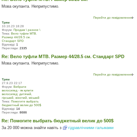
Мова окупанта. Неприпустимо.
Перейти до повідомлення
Трям
10.10.23 18:28
Форум:
Продам \ разное \
Тема:
Вело туфли МТВ.
Размер 44/28.5 см.
Стандарт SPD
Відповіді:
1
Перегляди:
2335
Re: Вело туфли МТВ. Размер 44/28.5 см. Стандарт SPD
Мова окупанта. Неприпустимо.
Перейти до повідомлення
Трям
27.9.23 22:17
Форум:
Вибрати
велосипед - як купити
велосипед: дитячий,
гірський, жіночий, міський
Тема:
Помогите выбрать
бюджетный велик до 500$
Відповіді:
14
Перегляди:
8686
Re: Помогите выбрать бюджетный велик до 500$
За 20 000 можна знайти навіть з
гідравлічними гальмами