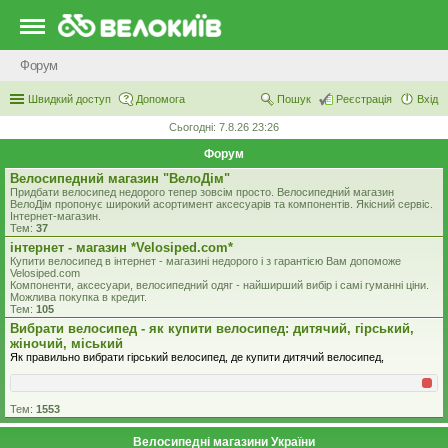
Форум
Швидкий доступ
Допомога
Пошук
Реєстрація
Вхід
Сьогодні: 7.8.26 23:26
Форум
Велосипедний магазин "ВелоДім"
Придбати велосипед недорого тепер зовсім просто. Велосипедний магазин
ВелоДім пропонує широкий асортимент аксесуарів та компонентів. Якісний сервіс.
Інтернет-магазин.
Тем:
37
iнтернет - магазин *Velosiped.com*
Купити велосипед в інтернет - магазині недорого і з гарантією Вам допоможе
Velosiped.com
Компоненти, аксесуари, велосипедний одяг - найширший вибір і самі гуманні ціни.
Можлива покупка в кредит.
Тем:
105
Вибрати велосипед - як купити велосипед: дитячий, гірський,
жіночий, міський
Як правильно вибрати гірський велосипед, де купити дитячий велосипед,
Тем:
1553
Велосипедні магазини України