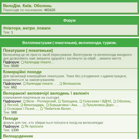
ВелоДім. Київ. Оболонь
Переходів по посиланню:
481620
Форум
#‎пiвтора_метри_поваги‬
Тем:
1
Велопокатушки ( покатеньки), велопоходи, туризм.
Покатушки ( покатеньки)
Велосипед це не просто засіб пересування. Велотуризм та велопоходи вихідного
дня дозволяють нам зміцнити здоров'я і заглянути за обрій ...змінити життя.
Підфорум:
Календар покатеньок
Тем:
5549
Комерцiйнi походи
Для організації комерційних покатушек. Теми без узгодження з адміністрацією,
видаляються за замовчуванням.
Підфоруми:
Календар покатеньок
,
Велошкола
Тем:
662
Велоранок\ веловечір\ велодень \ велоніч
планування покатеньок на сьогодні
Підфоруми:
Вело - Роллерский
,
Троещина
,
Голосеево \ ВДНХ
,
Оболонь
,
Лесной
,
Виноградарь
,
Борщаговка \ Академгородок \ Беличи \ Нивки
,
Лукьяновка-Дорогожичи-Сырец и окрестности
,
Осокорки \ Позняки \ Харьковский
,
"Любители Велоприключений"
Тем:
588
Походи
форум для тих, хто збирається поїхати в похід на велосипедах
Підфорум:
Як проїхати
Тем:
1330
Велощоденник