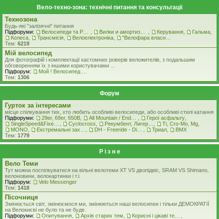
Вело-техно-зона: технічні питання та консультації
Технозона
Будь-які "залізячні" питання
Підфоруми:
Велосипеди та Рами
,
Вилки и амортизатори
,
Керування
,
Гальма
,
Колеса
,
Трансмісія
,
Велоелектроніка
,
"Велофара власними руками"
Тем:
6219
Мiй велосипед
Для фотографій і комплектації кастомних роверiв веложителiв, з подальшим
обговоренням їх з іншими користувачами ...
Підфорум:
Мой ! Велосипед ! ( стоковая комплектация )
Тем:
1306
Форум
Гурток за інтересами
місце спілкування тих, хто любить особливі велосипеди, або особливі стилі катання
Підфоруми:
29er, 69er, 650B
,
All Mountain / Enduro
,
Герої асфальту
,
SingleSpeed&FixedGear
,
Cyclocross
,
Рекумбент, Лигерад, Веломобиль
,
Ti, Cro-Mo, Mg
,
MONO
,
Екстремальні захоплення
,
DH - Freeride - Dirt - Street
,
Триал
,
BMX
Тем:
1779
Р i з н е
Вело Теми
Тут можна поспілкуватися на вільні велотеми ХТ VS двопідвіс, SRAM VS Shimano,
велоновини, велокартинки і т.і.
Підфорум:
Velo Messenger
Тем:
1418
Пісочниця
Змінюється світ, змінюємося ми, змінюються наші велосипеи і тільки ДЕМОКРАТІЇ
на Велокиєві не було та не буде.
Підфоруми:
Опитування
,
Архів старих тем
,
Корисні і цікаві теми
,