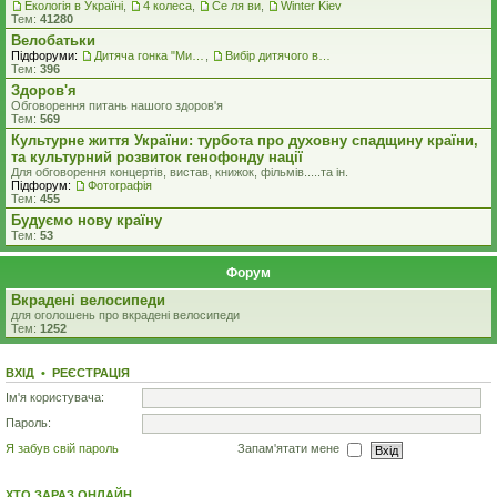
Екологiя в Україні
,
4 колеса
,
Се ля ви
,
Winter Kiev
Тем:
41280
Велобатьки
Підфоруми:
Дитяча гонка "Ми - чемпіони"
,
Вибір дитячого велосипеду
Тем:
396
Здоров'я
Обговорення питань нашого здоров'я
Тем:
569
Культурне життя України: турбота про духовну спадщину країни,
та культурний розвиток генофонду нації
Для обговорення концертів, вистав, книжок, фільмів.....та iн.
Підфорум:
Фотографія
Тем:
455
Будуємо нову країну
Тем:
53
Форум
Вкрадені велосипеди
для оголошень про вкрадені велосипеди
Тем:
1252
ВХІД
•
РЕЄСТРАЦІЯ
Ім'я користувача:
Пароль:
Я забув свій пароль
Запам'ятати мене
ХТО ЗАРАЗ ОНЛАЙН