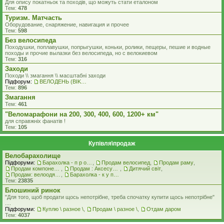
Для опису покатньок та походів, що можуть стати еталоном
Тем:
478
Туризм. Матчасть
Оборудование, снаряжение, навигация и прочее
Тем:
598
Без велосипеда
Походушки, поплавушки, попрыгушки, коньки, ролики, пещеры, пешие и водные
походы и прочие вылазки без велосипеда, но с велокиевом
Тем:
316
Заходи
Походи \\ змагання \\ масштабні заходи
Підфорум:
ВЕЛОДЕНЬ (BIKEDAY)
Тем:
896
Змагання
Тем:
461
"Веломарафони на 200, 300, 400, 600, 1200+ км"
для справжнiх фанатiв !
Тем:
105
Купівля\продаж
Велобарахолище
Підфоруми:
Барахолка - п р о д а ж
,
Продам велосипед
,
Продам раму
,
Продам компоненти
,
Продам : Аксесуари та Спорядження
,
Дитячий світ
,
Продам: велоодяг, взуття, захист, шоломи, велоокуляри
,
Барахолка - к у п л ю
Тем:
23835
Блошиний ринок
"Для того, щоб продати щось непотрібне, треба спочатку купити щось непотрібне"
....
Підфоруми:
Куплю \ разное \
,
Продам \ разное \
,
Отдам даром
Тем:
4037