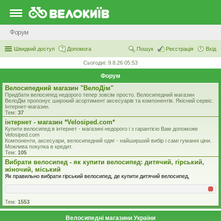
Форум
Швидкий доступ
Допомога
Пошук
Реєстрація
Вхід
Сьогодні: 9.8.26 05:53
Форум
Велосипедний магазин "ВелоДім"
Придбати велосипед недорого тепер зовсім просто. Велосипедний магазин
ВелоДім пропонує широкий асортимент аксесуарів та компонентів. Якісний сервіс.
Інтернет-магазин.
Тем:
37
iнтернет - магазин *Velosiped.com*
Купити велосипед в інтернет - магазині недорого і з гарантією Вам допоможе
Velosiped.com
Компоненти, аксесуари, велосипедний одяг - найширший вибір і самі гуманні ціни.
Можлива покупка в кредит.
Тем:
105
Вибрати велосипед - як купити велосипед: дитячий, гірський,
жіночий, міський
Як правильно вибрати гірський велосипед, де купити дитячий велосипед,
Тем:
1553
Велосипедні магазини України