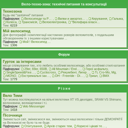
Вело-техно-зона: технічні питання та консультації
Технозона
Будь-які "залізячні" питання
Підфоруми:
Велосипеди та Рами
,
Вилки и амортизатори
,
Керування
,
Гальма
,
Колеса
,
Трансмісія
,
Велоелектроніка
,
"Велофара власними руками"
Тем:
6219
Мiй велосипед
Для фотографій і комплектації кастомних роверiв веложителiв, з подальшим
обговоренням їх з іншими користувачами ...
Підфорум:
Мой ! Велосипед ! ( стоковая комплектация )
Тем:
1306
Форум
Гурток за інтересами
місце спілкування тих, хто любить особливі велосипеди, або особливі стилі катання
Підфоруми:
29er, 69er, 650B
,
All Mountain / Enduro
,
Герої асфальту
,
SingleSpeed&FixedGear
,
Cyclocross
,
Рекумбент, Лигерад, Веломобиль
,
Ti, Cro-Mo, Mg
,
MONO
,
Екстремальні захоплення
,
DH - Freeride - Dirt - Street
,
Триал
,
BMX
Тем:
1779
Р i з н е
Вело Теми
Тут можна поспілкуватися на вільні велотеми ХТ VS двопідвіс, SRAM VS Shimano,
велоновини, велокартинки і т.і.
Підфорум:
Velo Messenger
Тем:
1418
Пісочниця
Змінюється світ, змінюємося ми, змінюються наші велосипеи і тільки ДЕМОКРАТІЇ
на Велокиєві не було та не буде.
Підфоруми:
Опитування
,
Архів старих тем
,
Корисні і цікаві теми
,