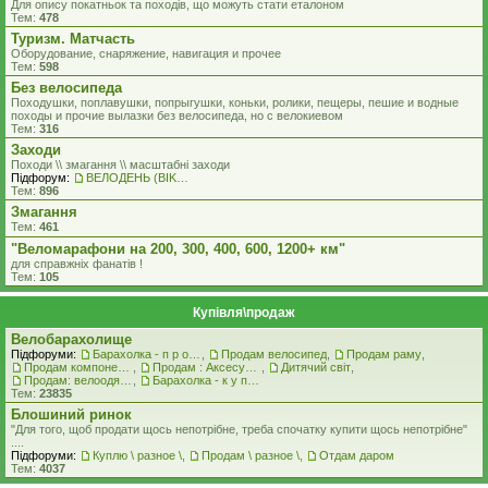
Для опису покатньок та походів, що можуть стати еталоном
Тем:
478
Туризм. Матчасть
Оборудование, снаряжение, навигация и прочее
Тем:
598
Без велосипеда
Походушки, поплавушки, попрыгушки, коньки, ролики, пещеры, пешие и водные
походы и прочие вылазки без велосипеда, но с велокиевом
Тем:
316
Заходи
Походи \\ змагання \\ масштабні заходи
Підфорум:
ВЕЛОДЕНЬ (BIKEDAY)
Тем:
896
Змагання
Тем:
461
"Веломарафони на 200, 300, 400, 600, 1200+ км"
для справжнiх фанатiв !
Тем:
105
Купівля\продаж
Велобарахолище
Підфоруми:
Барахолка - п р о д а ж
,
Продам велосипед
,
Продам раму
,
Продам компоненти
,
Продам : Аксесуари та Спорядження
,
Дитячий світ
,
Продам: велоодяг, взуття, захист, шоломи, велоокуляри
,
Барахолка - к у п л ю
Тем:
23835
Блошиний ринок
"Для того, щоб продати щось непотрібне, треба спочатку купити щось непотрібне"
....
Підфоруми:
Куплю \ разное \
,
Продам \ разное \
,
Отдам даром
Тем:
4037