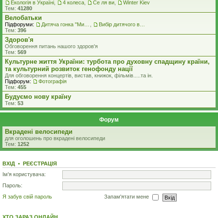
Екологiя в Україні
,
4 колеса
,
Се ля ви
,
Winter Kiev
Тем:
41280
Велобатьки
Підфоруми:
Дитяча гонка "Ми - чемпіони"
,
Вибір дитячого велосипеду
Тем:
396
Здоров'я
Обговорення питань нашого здоров'я
Тем:
569
Культурне життя України: турбота про духовну спадщину країни,
та культурний розвиток генофонду нації
Для обговорення концертів, вистав, книжок, фільмів.....та iн.
Підфорум:
Фотографія
Тем:
455
Будуємо нову країну
Тем:
53
Форум
Вкрадені велосипеди
для оголошень про вкрадені велосипеди
Тем:
1252
ВХІД
•
РЕЄСТРАЦІЯ
Ім'я користувача:
Пароль:
Я забув свій пароль
Запам'ятати мене
ХТО ЗАРАЗ ОНЛАЙН