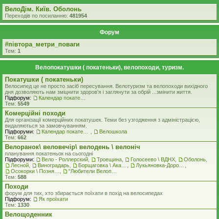
ВелоДім. Київ. Оболонь
Переходів по посиланню:
481954
Форум
#‎пiвтора_метри_поваги‬
Тем:
1
Велопокатушки ( покатеньки), велопоходи, туризм.
Покатушки ( покатеньки)
Велосипед це не просто засіб пересування. Велотуризм та велопоходи вихідного
дня дозволяють нам зміцнити здоров'я і заглянути за обрій ...змінити життя.
Підфорум:
Календар покатеньок
Тем:
5549
Комерцiйнi походи
Для організації комерційних покатушек. Теми без узгодження з адміністрацією,
видаляються за замовчуванням.
Підфоруми:
Календар покатеньок
,
Велошкола
Тем:
662
Велоранок\ веловечір\ велодень \ велоніч
планування покатеньок на сьогодні
Підфоруми:
Вело - Роллерский
,
Троещина
,
Голосеево \ ВДНХ
,
Оболонь
,
Лесной
,
Виноградарь
,
Борщаговка \ Академгородок \ Беличи \ Нивки
,
Лукьяновка-Дорогожичи-Сырец и окрестности
,
Осокорки \ Позняки \ Харьковский
,
"Любители Велоприключений"
Тем:
588
Походи
форум для тих, хто збирається поїхати в похід на велосипедах
Підфорум:
Як проїхати
Тем:
1330
Велощоденник