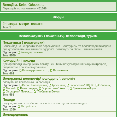
ВелоДім. Київ. Оболонь
Переходів по посиланню:
481866
Форум
#‎пiвтора_метри_поваги‬
Тем:
1
Велопокатушки ( покатеньки), велопоходи, туризм.
Покатушки ( покатеньки)
Велосипед це не просто засіб пересування. Велотуризм та велопоходи вихідного
дня дозволяють нам зміцнити здоров'я і заглянути за обрій ...змінити життя.
Підфорум:
Календар покатеньок
Тем:
5549
Комерцiйнi походи
Для організації комерційних покатушек. Теми без узгодження з адміністрацією,
видаляються за замовчуванням.
Підфоруми:
Календар покатеньок
,
Велошкола
Тем:
662
Велоранок\ веловечір\ велодень \ велоніч
планування покатеньок на сьогодні
Підфоруми:
Вело - Роллерский
,
Троещина
,
Голосеево \ ВДНХ
,
Оболонь
,
Лесной
,
Виноградарь
,
Борщаговка \ Академгородок \ Беличи \ Нивки
,
Лукьяновка-Дорогожичи-Сырец и окрестности
,
Осокорки \ Позняки \ Харьковский
,
"Любители Велоприключений"
Тем:
588
Походи
форум для тих, хто збирається поїхати в похід на велосипедах
Підфорум:
Як проїхати
Тем:
1330
Велощоденник