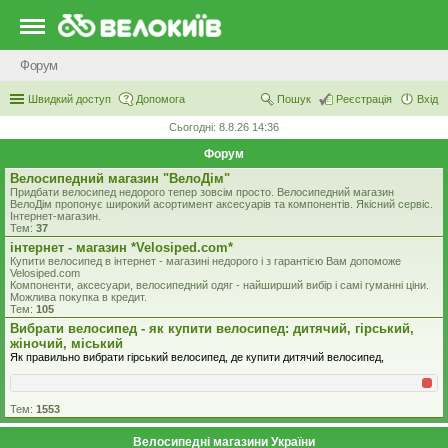
Форум
Швидкий доступ
Допомога
Пошук
Реєстрація
Вхід
Сьогодні: 8.8.26 14:36
Форум
Велосипедний магазин "ВелоДім"
Придбати велосипед недорого тепер зовсім просто. Велосипедний магазин
ВелоДім пропонує широкий асортимент аксесуарів та компонентів. Якісний сервіс.
Інтернет-магазин.
Тем:
37
iнтернет - магазин *Velosiped.com*
Купити велосипед в інтернет - магазині недорого і з гарантією Вам допоможе
Velosiped.com
Компоненти, аксесуари, велосипедний одяг - найширший вибір і самі гуманні ціни.
Можлива покупка в кредит.
Тем:
105
Вибрати велосипед - як купити велосипед: дитячий, гірський,
жіночий, міський
Як правильно вибрати гірський велосипед, де купити дитячий велосипед,
Тем:
1553
Велосипедні магазини України