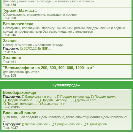
Для опису покатньок та походів, що можуть стати еталоном
Тем:
478
Туризм. Матчасть
Оборудование, снаряжение, навигация и прочее
Тем:
598
Без велосипеда
Походушки, поплавушки, попрыгушки, коньки, ролики, пещеры, пешие и водные
походы и прочие вылазки без велосипеда, но с велокиевом
Тем:
316
Заходи
Походи \\ змагання \\ масштабні заходи
Підфорум:
ВЕЛОДЕНЬ (BIKEDAY)
Тем:
896
Змагання
Тем:
461
"Веломарафони на 200, 300, 400, 600, 1200+ км"
для справжнiх фанатiв !
Тем:
105
Купівля\продаж
Велобарахолище
Підфоруми:
Барахолка - п р о д а ж
,
Продам велосипед
,
Продам раму
,
Продам компоненти
,
Продам : Аксесуари та Спорядження
,
Дитячий світ
,
Продам: велоодяг, взуття, захист, шоломи, велоокуляри
,
Барахолка - к у п л ю
Тем:
23835
Блошиний ринок
"Для того, щоб продати щось непотрібне, треба спочатку купити щось непотрібне"
....
Підфоруми:
Куплю \ разное \
,
Продам \ разное \
,
Отдам даром
Тем:
4037