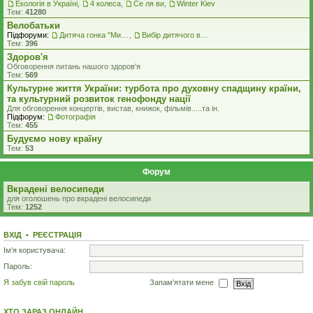
Екологiя в Україні
,
4 колеса
,
Се ля ви
,
Winter Kiev
Тем:
41280
Велобатьки
Підфоруми:
Дитяча гонка "Ми - чемпіони"
,
Вибір дитячого велосипеду
Тем:
396
Здоров'я
Обговорення питань нашого здоров'я
Тем:
569
Культурне життя України: турбота про духовну спадщину країни,
та культурний розвиток генофонду нації
Для обговорення концертів, вистав, книжок, фільмів.....та iн.
Підфорум:
Фотографія
Тем:
455
Будуємо нову країну
Тем:
53
Форум
Вкрадені велосипеди
для оголошень про вкрадені велосипеди
Тем:
1252
ВХІД
•
РЕЄСТРАЦІЯ
Ім'я користувача:
Пароль:
Я забув свій пароль
Запам'ятати мене
ХТО ЗАРАЗ ОНЛАЙН