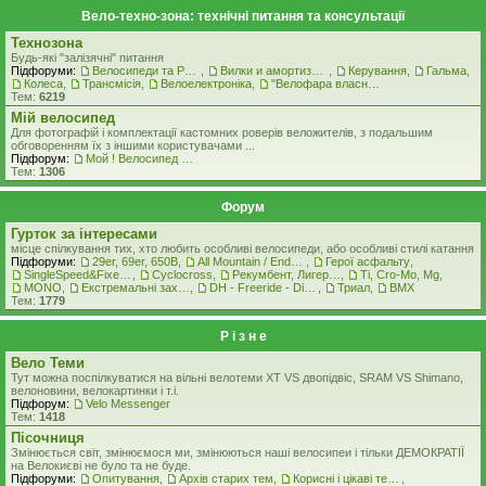
Вело-техно-зона: технічні питання та консультації
Технозона
Будь-які "залізячні" питання
Підфоруми:
Велосипеди та Рами
,
Вилки и амортизатори
,
Керування
,
Гальма
,
Колеса
,
Трансмісія
,
Велоелектроніка
,
"Велофара власними руками"
Тем:
6219
Мiй велосипед
Для фотографій і комплектації кастомних роверiв веложителiв, з подальшим
обговоренням їх з іншими користувачами ...
Підфорум:
Мой ! Велосипед ! ( стоковая комплектация )
Тем:
1306
Форум
Гурток за інтересами
місце спілкування тих, хто любить особливі велосипеди, або особливі стилі катання
Підфоруми:
29er, 69er, 650B
,
All Mountain / Enduro
,
Герої асфальту
,
SingleSpeed&FixedGear
,
Cyclocross
,
Рекумбент, Лигерад, Веломобиль
,
Ti, Cro-Mo, Mg
,
MONO
,
Екстремальні захоплення
,
DH - Freeride - Dirt - Street
,
Триал
,
BMX
Тем:
1779
Р i з н е
Вело Теми
Тут можна поспілкуватися на вільні велотеми ХТ VS двопідвіс, SRAM VS Shimano,
велоновини, велокартинки і т.і.
Підфорум:
Velo Messenger
Тем:
1418
Пісочниця
Змінюється світ, змінюємося ми, змінюються наші велосипеи і тільки ДЕМОКРАТІЇ
на Велокиєві не було та не буде.
Підфоруми:
Опитування
,
Архів старих тем
,
Корисні і цікаві теми
,