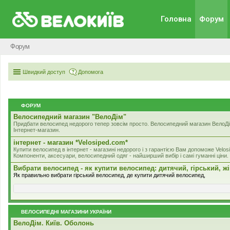
Головна
Форум
Форум
Швидкий доступ
Допомога
ФОРУМ
Велосипедний магазин "ВелоДім"
Придбати велосипед недорого тепер зовсім просто. Велосипедний магазин ВелоДім
Інтернет-магазин.
iнтернет - магазин *Velosiped.com*
Купити велосипед в інтернет - магазині недорого і з гарантією Вам допоможе Velos
Компоненти, аксесуари, велосипедний одяг - найширший вибір і самі гуманні ціни.
Вибрати велосипед - як купити велосипед: дитячий, гірський, ж
Як правильно вибрати гірський велосипед, де купити дитячий велосипед,
ВЕЛОСИПЕДНІ МАГАЗИНИ УКРАЇНИ
ВелоДім. Київ. Оболонь