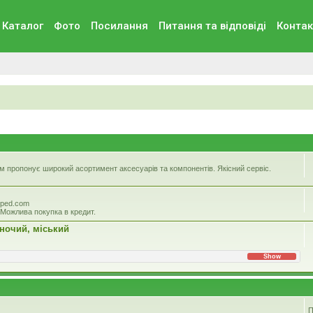
Каталог
Фото
Посилання
Питання та вiдповiдi
Контак
 пропонує широкий асортимент аксесуарів та компонентів. Якісний сервіс.
iped.com
 Можлива покупка в кредит.
іночий, міський
Show
П