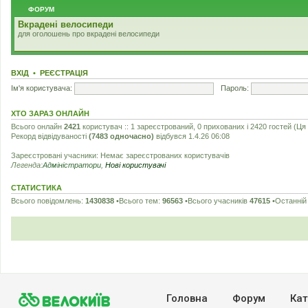
ФОРУМ
Вкрадені велосипеди
для оголошень про вкрадені велосипеди
ВХІД
•
РЕЄСТРАЦІЯ
Ім'я користувача:
Пароль:
ХТО ЗАРАЗ ОНЛАЙН
Всього онлайн
2421
користувач :: 1 зареєстрований, 0 прихованих і 2420 гостей (Ця
Рекорд відвідуваності
(7483 одночасно)
відбувся 1.4.26 06:08
Зареєстровані учасники: Немає зареєстрованих користувачів
Легенда:
Адміністратори
,
Нові користувачі
СТАТИСТИКА
Всього повідомлень:
1430838
•Всього тем:
96563
•Всього учасників
47615
•Останній
Головна
Форум
Кат