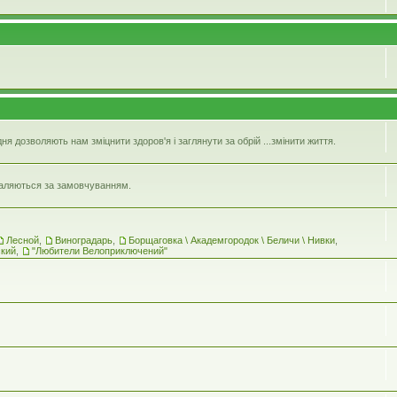
 дозволяють нам зміцнити здоров'я і заглянути за обрій ...змінити життя.
идаляються за замовчуванням.
Лесной
,
Виноградарь
,
Борщаговка \ Академгородок \ Беличи \ Нивки
,
ский
,
"Любители Велоприключений"