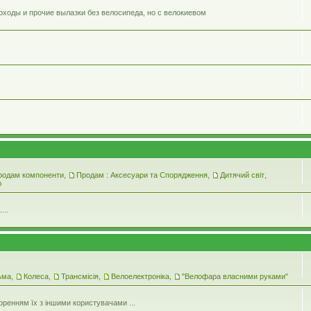
оходы и прочие вылазки без велосипеда, но с велокиевом
родам компоненти
,
Продам : Аксесуари та Спорядження
,
Дитячий світ
,
ю
...
ьма
,
Колеса
,
Трансмісія
,
Велоелектроніка
,
"Велофара власними руками"
оренням їх з іншими користувачами ...