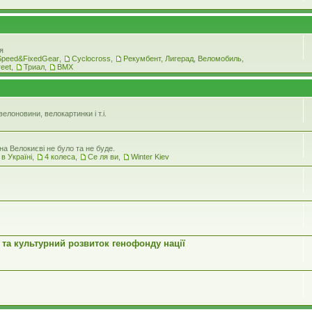
я
Speed&FixedGear
,
Cyclocross
,
Рекумбент, Лигерад, Веломобиль
,
reet
,
Триал
,
BMX
елоновини, велокартинки і т.і.
а Велокиєві не було та не буде.
 в Україні
,
4 колеса
,
Се ля ви
,
Winter Kiev
 та культурний розвиток генофонду нації