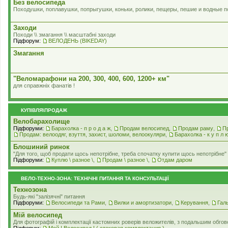
Без велосипеда
Походушки, поплавушки, попрыгушки, коньки, ролики, пещеры, пешие и водные п
Заходи
Походи \\ змагання \\ масштабні заходи
Підфорум:
ВЕЛОДЕНЬ (BIKEDAY)
Змагання
"Веломарафони на 200, 300, 400, 600, 1200+ км"
для справжнiх фанатiв !
КУПІВЛЯ\ПРОДАЖ
Велобарахолище
Підфоруми:
Барахолка - п р о д а ж
,
Продам велосипед
,
Продам раму
,
П
Продам: велоодяг, взуття, захист, шоломи, велоокуляри
,
Барахолка - к у п л 
Блошиний ринок
"Для того, щоб продати щось непотрібне, треба спочатку купити щось непотрібне" .
Підфоруми:
Куплю \ разное \
,
Продам \ разное \
,
Отдам даром
ВЕЛО-ТЕХНО-ЗОНА: ТЕХНІЧНІ ПИТАННЯ ТА КОНСУЛЬТАЦІЇ
Технозона
Будь-які "залізячні" питання
Підфоруми:
Велосипеди та Рами
,
Вилки и амортизатори
,
Керування
,
Гал
Мiй велосипед
Для фотографій і комплектації кастомних роверiв веложителiв, з подальшим обгов
Підфорум:
Мой ! Велосипед ! ( стоковая комплектация )