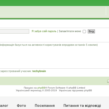
Я забув свій пароль
|
Запам'ятати мене
 інформація базується на активності користувачів впродовж останніх 5 хвилин)
 зареєстрований учасник:
techybrain
Працює на
phpBB
® Forum Software © phpBB Limited
Український переклад © 2005-2019
Українська підтримка phpBB
алог
Фото
Посилання
Питання та вiдповiдi