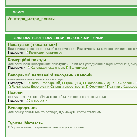
ФОРУМ
#‎пiвтора_метри_поваги‬
ВЕЛОПОКАТУШКИ ( ПОКАТЕНЬКИ), ВЕЛОПОХОДИ, ТУРИЗМ.
Покатушки ( покатеньки)
Велосипед це не просто засіб пересування. Велотуризм та велопоходи вихідного дня
Підфорум:
Календар покатеньок
Комерцiйнi походи
Для організації комерційних покатушек. Теми без узгодження з адміністрацією, в
Підфоруми:
Календар покатеньок
,
Велошкола
Велоранок\ веловечір\ велодень \ велоніч
планування покатеньок на сьогодні
Підфоруми:
Вело - Роллерский
,
Троещина
,
Голосеево \ ВДНХ
,
Оболонь
,
Лукьяновка-Дорогожичи-Сырец и окрестности
,
Осокорки \ Позняки \ Харьков
Походи
форум для тих, хто збирається поїхати в похід на велосипедах
Підфорум:
Як проїхати
Велощоденник
Для опису покатньок та походів, що можуть стати еталоном
Туризм. Матчасть
Оборудование, снаряжение, навигация и прочее