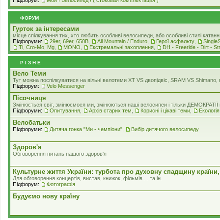
ФОРУМ
Гурток за інтересами
місце спілкування тих, хто любить особливі велосипеди, або особливі стилі катанн
Підфоруми:
29er, 69er, 650B
,
All Mountain / Enduro
,
Герої асфальту
,
Single
Ti, Cro-Mo, Mg
,
MONO
,
Екстремальні захоплення
,
DH - Freeride - Dirt - St
Р I З Н Е
Вело Теми
Тут можна поспілкуватися на вільні велотеми ХТ VS двопідвіс, SRAM VS Shimano, в
Підфорум:
Velo Messenger
Пісочниця
Змінюється світ, змінюємося ми, змінюються наші велосипеи і тільки ДЕМОКРАТІЇ н
Підфоруми:
Опитування
,
Архів старих тем
,
Корисні і цікаві теми
,
Екологiя
Велобатьки
Підфоруми:
Дитяча гонка "Ми - чемпіони"
,
Вибір дитячого велосипеду
Здоров'я
Обговорення питань нашого здоров'я
Культурне життя України: турбота про духовну спадщину країни,
Для обговорення концертів, вистав, книжок, фільмів.....та iн.
Підфорум:
Фотографія
Будуємо нову країну