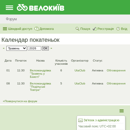
Форум
Швидкий доступ
Допомога
Пошук
Реєстрація
Вхід
Календар покатеньок
«
»
Дата
Початок
Назва
Кількість
Організатор
Статус
учасників
01
11:30
Веломандрівка
6
UtaClub
Активна
Обговорення
"Травень у
Бакоті"
08
11:30
Веломандрівка
5
UtaClub
Активна
Обговорення
"Подільські
Товтри"
«Повернутися на форум
Зв'язок з адміністрацією
Часовий пояс
UTC+02:00