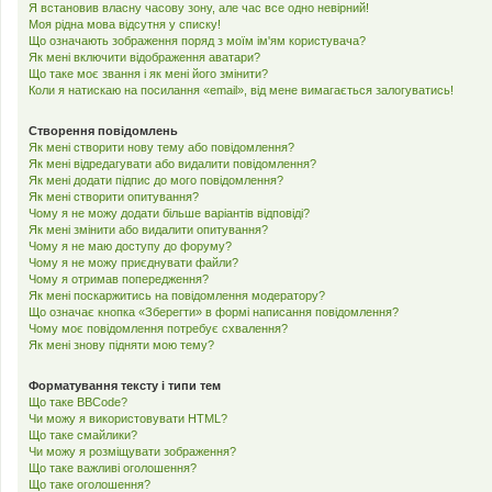
Я встановив власну часову зону, але час все одно невірний!
Моя рідна мова відсутня у списку!
Що означають зображення поряд з моїм ім'ям користувача?
Як мені включити відображення аватари?
Що таке моє звання і як мені його змінити?
Коли я натискаю на посилання «email», від мене вимагається залогуватись!
Створення повідомлень
Як мені створити нову тему або повідомлення?
Як мені відредагувати або видалити повідомлення?
Як мені додати підпис до мого повідомлення?
Як мені створити опитування?
Чому я не можу додати більше варіантів відповіді?
Як мені змінити або видалити опитування?
Чому я не маю доступу до форуму?
Чому я не можу приєднувати файли?
Чому я отримав попередження?
Як мені поскаржитись на повідомлення модератору?
Що означає кнопка «Зберегти» в формі написання повідомлення?
Чому моє повідомлення потребує схвалення?
Як мені знову підняти мою тему?
Форматування тексту і типи тем
Що таке BBCode?
Чи можу я використовувати HTML?
Що таке смайлики?
Чи можу я розміщувати зображення?
Що таке важливі оголошення?
Що таке оголошення?