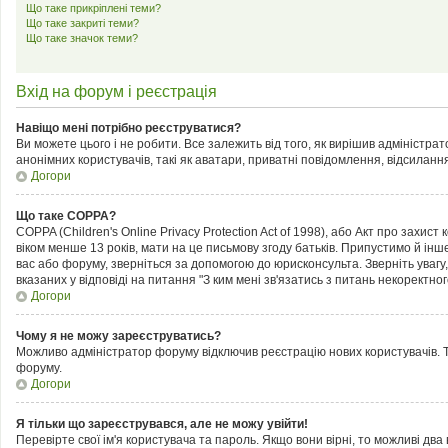
Що таке прикріплені теми?
Що таке закриті теми?
Що таке значок теми?
Вхід на форум і реєстрація
Навіщо мені потрібно реєструватися?
Ви можете цього і не робити. Все залежить від того, як вирішив адміністра
анонімних користувачів, такі як аватари, приватні повідомлення, відсилання
Догори
Що таке COPPA?
COPPA (Children's Online Privacy Protection Act of 1998), або Акт про захис
віком менше 13 років, мати на це письмову згоду батьків. Припустимо й інш
вас або форуму, зверніться за допомогою до юрисконсульта. Зверніть увагу
вказаних у відповіді на питання "З ким мені зв'язатись з питань некоректн
Догори
Чому я не можу зареєструватись?
Можливо адміністратор форуму відключив реєстрацію нових користувачів. Т
форуму.
Догори
Я тільки що зареєструвався, але не можу увійти!
Перевірте свої ім'я користувача та пароль. Якщо вони вірні, то можливі дв