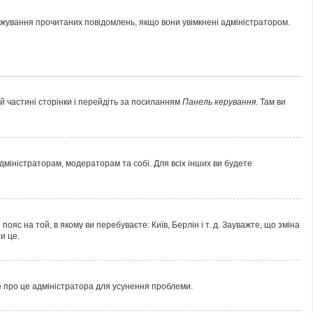
тежування прочитаних повідомлень, якщо вони увімкнені адміністратором.
ій частині сторінки і перейдіть за посиланням
Панель керування
. Там ви
адміністраторам, модераторам та собі. Для всіх інших ви будете
яс на той, в якому ви перебуваєте: Київ, Берлін і т. д. Зауважте, що зміна
и це.
е про це адміністратора для усунення проблеми.