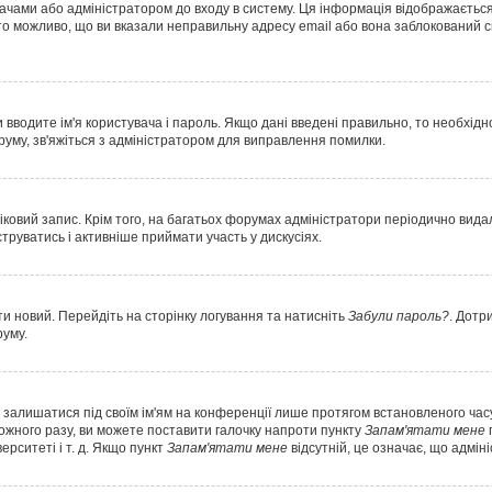
вачами або адміністратором до входу в систему. Ця інформація відображається
о можливо, що ви вказали неправильну адресу email або вона заблокований с
 вводите ім'я користувача і пароль. Якщо дані введені правильно, то необхід
уму, зв'яжіться з адміністратором для виправлення помилки.
ковий запис. Крім того, на багатьох форумах адміністратори періодично вида
руватись і активніше приймати участь у дискусіях.
и новий. Перейдіть на сторінку логування та натисніть
Забули пароль?
. Дотр
руму.
е залишатися під своїм ім'ям на конференції лише протягом встановленого часу
кожного разу, ви можете поставити галочку напроти пункту
Запам'ятати мене
ерситеті і т. д. Якщо пункт
Запам'ятати мене
відсутній, це означає, що адмін