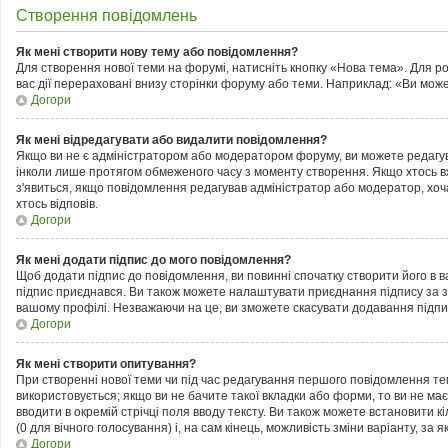
Створення повідомлень
Як мені створити нову тему або повідомлення?
Для створення нової теми на форумі, натисніть кнопку «Нова тема». Для р
вас дії перераховані внизу сторінки форуму або теми. Наприклад: «Ви може
Догори
Як мені відредагувати або видалити повідомлення?
Якщо ви не є адміністратором або модератором форуму, ви можете редагув
інколи лише протягом обмеженого часу з моменту створення. Якщо хтось вже 
з'явиться, якщо повідомлення редагував адміністратор або модератор, хоч
хтось відповів.
Догори
Як мені додати підпис до мого повідомлення?
Щоб додати підпис до повідомлення, ви повинні спочатку створити його в 
підпис приєднався. Ви також можете налаштувати приєднання підпису за з
вашому профілі. Незважаючи на це, ви зможете скасувати додавання підп
Догори
Як мені створити опитування?
При створенні нової теми чи під час редагування першого повідомлення те
використовується; якщо ви не бачите такої вкладки або форми, то ви не має
вводити в окремій стрічці поля вводу тексту. Ви також можете встановити кі
(0 для вічного голосування) і, на сам кінець, можливість зміни варіанту, за 
Догори