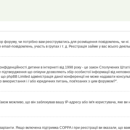
тор форуму, чи потрібно вам реєструватись для розміщення повідомлень, чи ні.
 email-повідомлень, участь в групах і т. д. Реєстрація займе у вас всього декі
т конфіденційності дитини в інтернеті від 1998 року - це закон Сполучених Штат
е підтвердження що опікуни дозволяють збір особистої інформації від неповнол
, що phpBB Limited адміністрація даної конференції не може надавати консульт
ого використання і / або юридичних питань, пов'язаних з цим форумом?".
акож можливо, що він заблокував вашу IP-адресу або ім'я користувача, яке ви
а варіанти. Якщо включена підтримка COPPA і при реєстрації ви вказали, що ва