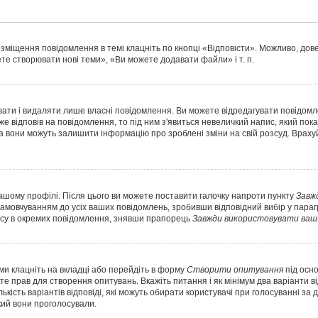
озміщення повідомлення в темі клацніть по кнопці «Відповісти». Можливо, до
те створювати нові теми», «Ви можете додавати файли» і т. п.
ати і видаляти лише власні повідомлення. Ви можете відредагувати повідом
відповів на повідомлення, то під ним з'явиться невеличкий напис, який показує
а вони можуть залишити інформацію про зроблені зміни на свій розсуд. Враху
вашому профілі. Після цього ви можете поставити галочку напроти пункту
Завж
амовчуванням до усіх ваших повідомлень, зробивши відповідний вибір у пар
ису в окремих повідомлення, знявши прапорець
Завжди використовувати ваш 
ми клацніть на вкладці або перейдіть в форму
Створити опитування
під осн
те прав для створення опитувань. Вкажіть питання і як мінімум два варіанти в
лькість варіантів відповіді, які можуть обирати користувачі при голосуванні за
який вони проголосували.