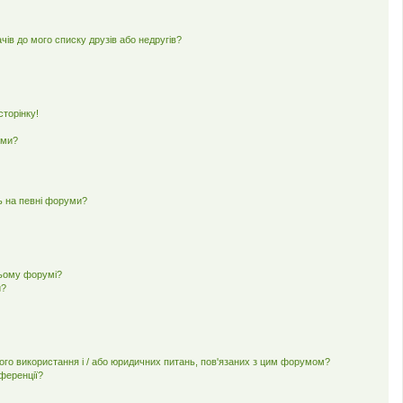
чів до мого списку друзів або недругів?
торінку!
еми?
ь на певні форуми?
цьому форумі?
и?
ного використання і / або юридичних питань, пов'язаних з цим форумом?
нференції?