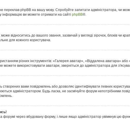
 не переклав phpBB на вашу мову. Спробуйте запитати адміністратора, чи мож
ову інформацію ви можете отримати на сайті
phpBB
®.
оже відноситись до вашого звання, зазвичай у вигляді зірочок, блоків чи крапо
альне для кожного користувача.
ористанням різних інструментів: «Галерея аватар», «Віддалена аватара» або
 не можете використовувати аватари, зверніться до адміністратора для з'ясув
ть створених вами повідомлень або дозволяє ідентифікувати певних користувач
юються адміністратором. Будь ласка, не засмічуйте форум непотрібними пові
домлень.
ись!
на форумі через вбудовану форму, і лише якщо адміністратор увімкнув цю фу