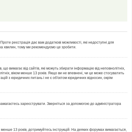
 Проте реєстрація дає вам додаткові можливості, які недоступні для
лька хвилин, тому ми рекомендуємо це зробити.
ів, що вимагає від сайтів, які можуть збирати інформацію від неповнолітніх,
ітніх, віком менше 13 років. Якщо ви не впевнені, чи це може стосуватить
ацій з юридичних питань і не є об'єктом юридичних відносин, окрім
 намагаєтесь зареєструвати. Зверніться за допомогою до адміністратора
м менше 13 років, дотримуйтесь інструкцій. На деяких форумах вимагається,