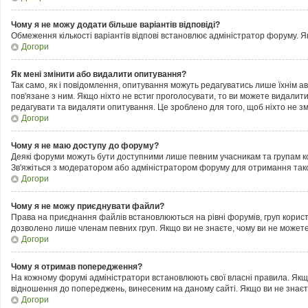
Чому я не можу додати більше варіантів відповіді?
Обмеження кількості варіантів відпові встановлює адміністратор форуму. Як
Догори
Як мені змінити або видалити опитування?
Так само, як і повідомлення, опитування можуть редагуватись лише їхнім
пов'язане з ним. Якщо ніхто не встиг проголосувати, то ви можете видалит
редагувати та видаляти опитування. Це зроблено для того, щоб ніхто не змі
Догори
Чому я не маю доступу до форуму?
Деякі форуми можуть бути доступними лише певним учасникам та групам кор
Зв'яжіться з модератором або адміністратором форуму для отримання тако
Догори
Чому я не можу приєднувати файли?
Права на приєднання файлів встановлюються на рівні форумів, груп корис
дозволено лише членам певних груп. Якщо ви не знаєте, чому ви не можете
Догори
Чому я отримав попередження?
На кожному форумі адміністратори встановлюють свої власні правила. Якщ
відношення до попереджень, винесеним на даному сайті. Якщо ви не знаєт
Догори