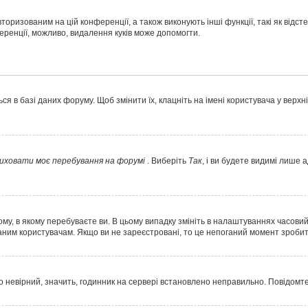
торизованим на цій конференції, а також виконують інші функції, такі як відс
ренції, можливо, видалення куків може допомогти.
 в базі даних форуму. Щоб змінити їх, клацніть на імені користувача у верхн
иховати моє перебування на форумі
. Виберіть
Так
, і ви будете видимі лише 
у, в якому перебуваєте ви. В цьому випадку змініть в налаштуваннях часовий по
ним користувачам. Якщо ви не зареєстровані, то це непоганий момент зробит
о невірний, значить, годинник на сервері встановлено неправильно. Повідомт