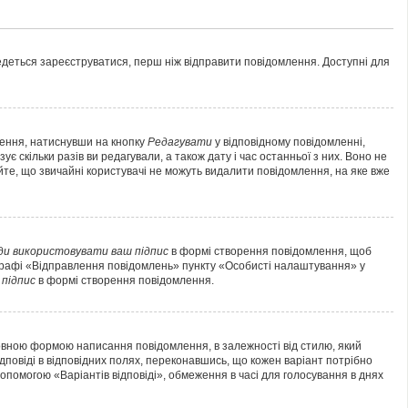
ведеться зареєструватися, перш ніж відправити повідомлення. Доступні для
лення, натиснувши на кнопку
Редагувати
у відповідному повідомленні,
 скільки разів ви редагували, а також дату і час останньої з них. Воно не
йте, що звичайні користувачі не можуть видалити повідомлення, на яке вже
ди використовувати ваш підпис
в формі створення повідомлення, щоб
аграфі «Відправлення повідомлень» пункту «Особисті налаштування» у
підпис
в формі створення повідомлення.
овною формою написання повідомлення, в залежності від стилю, який
ідповіді в відповідних полях, переконавшись, що кожен варіант потрібно
 допомогою «Варіантів відповіді», обмеження в часі для голосування в днях