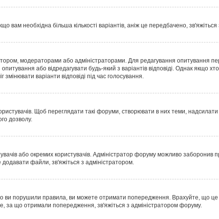
що вам необхідна більша кількості варіантів, аніж це передбачено, зв'яжіться
 автором, модераторами або адміністраторами. Для редагування опитування пе
и опитування або відредагувати будь-який з варіантів відповіді. Однак якщо 
г змінювати варіанти відповіді під час голосування.
истувачів. Щоб переглядати такі форуми, створювати в них теми, надсилати п
го дозволу.
тувачів або окремих користувачів. Адміністратор форуму можливо заборонив
 додавати файли, зв'яжіться з адміністратором.
о ви порушили правила, ви можете отримати попередження. Врахуйте, що це р
е, за що отримали попередження, зв'яжіться з адміністратором форуму.