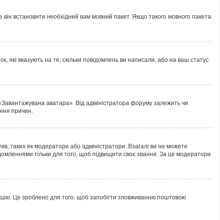
е він встановити необхідний вам мовний пакет. Якщо такого мовного пакета
к, які вказують на те, скільки повідомлень ви написали, або на ваш статус
 «Завантажувана аватара». Від адміністратора форуму залежить чи
ання причин.
ів, таких як модератори або адміністратори. Взагалі ви не можете
домленнями тільки для того, щоб підвищити своє звання. За це модератори
нкцію. Це зроблено для того, щоб запобігти зловживанню поштовою