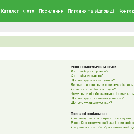
Каталог
Фото
Посилання
Питання та вiдповiдi
Контак
Рівні користувачів та групи
Хто такі Адміністратори?
Хто такі модератори?
Що таке групи користувачів?
Де знаходяться групи користувачів і як 
Як мені стати Лідером групи?
Чому групи відображаються різними кол
Що таке група за замовчуванням?
Що таке «Наша команда»?
Приватні повідомлення
Я не можу відсилати приватні повідомлен
Я постійно отримую небажані приватні п
Я отримав спам або образливий email від