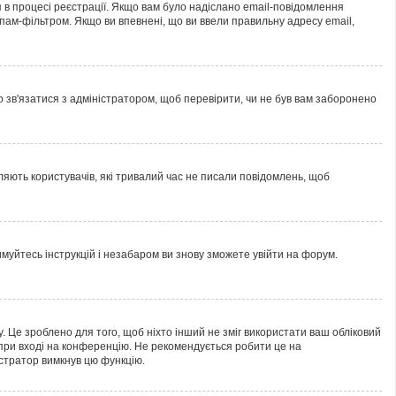
 в процесі реєстрації. Якщо вам було надіслано email-повідомлення
пам-фільтром. Якщо ви впевнені, що ви ввели правильну адресу email,
но зв'язатися з адміністратором, щоб перевірити, чи не був вам заборонено
ляють користувачів, які тривалий час не писали повідомлень, щоб
имуйтесь інструкцій і незабаром ви знову зможете увійти на форум.
. Це зроблено для того, щоб ніхто інший не зміг використати ваш обліковий
при вході на конференцію. Не рекомендується робити це на
істратор вимкнув цю функцію.