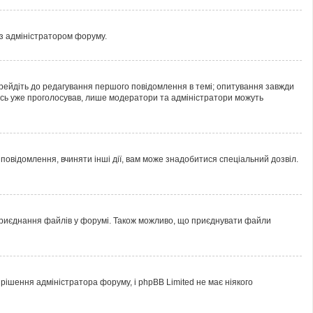
 з адміністратором форуму.
рейдіть до редагування першого повідомлення в темі; опитування завжди
хтось уже проголосував, лише модератори та адміністратори можуть
овідомлення, вчиняти інші дії, вам може знадобитися спеціальний дозвіл.
 приєднання файлів у форумі. Також можливо, що приєднувати файли
ішення адміністратора форуму, і phpBB Limited не має ніякого