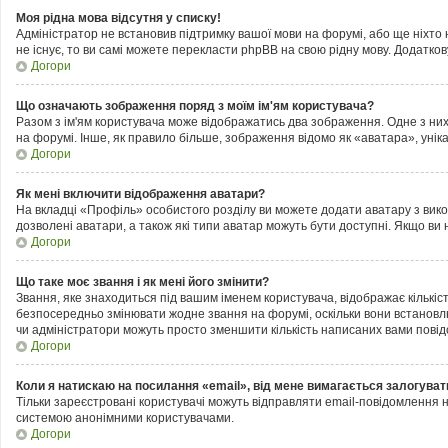
Моя рідна мова відсутня у списку!
Адміністратор не встановив підтримку вашої мови на форумі, або ще ніхто
не існує, то ви самі можете перекласти phpBB на свою рідну мову. Додатк
Догори
Що означають зображення поряд з моїм ім'ям користувача?
Разом з ім'ям користувача може відображатись два зображення. Одне з них м
на форумі. Інше, як правило більше, зображення відомо як «аватара», унік
Догори
Як мені включити відображення аватари?
На вкладці «Профіль» особистого розділу ви можете додати аватару з вик
дозволені аватари, а також які типи аватар можуть бути доступні. Якщо ви
Догори
Що таке моє звання і як мені його змінити?
Звання, яке знаходиться під вашим іменем користувача, відображає кількіс
безпосередньо змінювати жодне звання на форумі, оскільки вони встановл
чи адміністратори можуть просто зменшити кількість написаних вами пові
Догори
Коли я натискаю на посилання «email», від мене вимагається залогуват
Тільки зареєстровані користувачі можуть відправляти email-повідомлення 
системою анонімними користувачами.
Догори