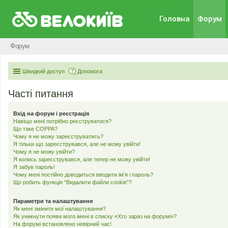
Головна
Форум
Форум
Швидкий доступ
Допомога
Часті питання
Вхід на форум і реєстрація
Навіщо мені потрібно реєструватися?
Що таке COPPA?
Чому я не можу зареєструватись?
Я тільки що зареєструвався, але не можу увійти!
Чому я не можу увійти?
Я колись зареєструвався, але тепер не можу увійти!
Я забув пароль!
Чому мені постійно доводиться вводити ім’я і пароль?
Що робить функція "Видалити файли cookie"?
Параметри та налаштування
Як мені змінити мої налаштування?
Як уникнути появи мого імені в списку «Хто зараз на форумі»?
На форумі встановлено невірний час!