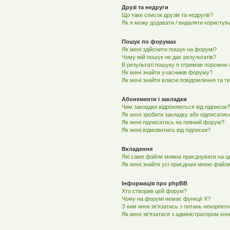
Друзі та недруги
Що таке список друзів та недругів?
Як я можу додавати / видаляти користува
Пошук по форумах
Як мені здійснити пошук на форумі?
Чому мій пошук не дає результатів?
В результаті пошуку я отримав порожню с
Як мені знайти учасників форуму?
Як мені знайти власні повідомлення та т
Абонементи і закладки
Чим закладки відрізняються від підписок?
Як мені зробити закладку або підписатис
Як мені підписатись на певний форум?
Як мені відмовитись від підписки?
Вкладення
Які саме файли можна приєднувати на 
Як мені знайти усі приєднані мною файл
Інформація про phpBB
Хто створив цей форум?
Чому на форумі немає функції X?
З ким мені зв'язатись з питань некорект
Як мені зв'язатися з адміністратором ко