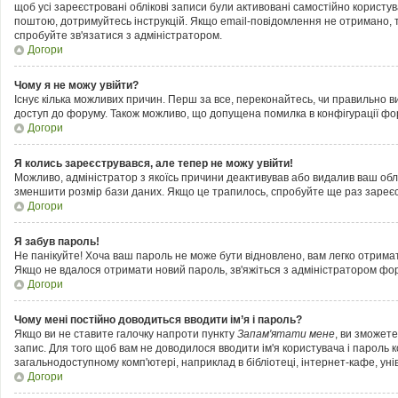
щоб усі зареєстровані облікові записи були активовані самостійно користу
поштою, дотримуйтесь інструкцій. Якщо email-повідомлення не отримано, т
спробуйте зв'язатися з адміністратором.
Догори
Чому я не можу увійти?
Існує кілька можливих причин. Перш за все, переконайтесь, чи правильно ви
доступ до форуму. Також можливо, що допущена помилка в конфігурації фор
Догори
Я колись зареєструвався, але тепер не можу увійти!
Можливо, адміністратор з якоїсь причини деактивував або видалив ваш облі
зменшити розмір бази даних. Якщо це трапилось, спробуйте ще раз зареєст
Догори
Я забув пароль!
Не панікуйте! Хоча ваш пароль не може бути відновлено, вам легко отримат
Якщо не вдалося отримати новий пароль, зв'яжіться з адміністратором фо
Догори
Чому мені постійно доводиться вводити ім’я і пароль?
Якщо ви не ставите галочку напроти пункту
Запам'ятати мене
, ви зможет
запис. Для того щоб вам не доводилося вводити ім'я користувача і пароль 
загальнодоступному комп'ютері, наприклад в бібліотеці, інтернет-кафе, унів
Догори