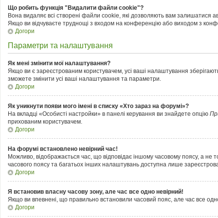
Що робить функція "Видалити файли cookie"?
Вона видаляє всі створені файли cookie, які дозволяють вам залишатися ав
Якщо ви відчуваєте труднощі з входом на конференцію або виходом з конфе
Догори
Параметри та налаштування
Як мені змінити мої налаштування?
Якщо ви є зареєстрованим користувачем, усі ваші налаштування зберігаються
зможете змінити усі ваші налаштування та параметри.
Догори
Як уникнути появи мого імені в списку «Хто зараз на форумі»?
На вкладці «Особисті настройки» в панелі керування ви знайдете опцію
Пр
прихованим користувачем.
Догори
На форумі встановлено невірний час!
Можливо, відображається час, що відповідає іншому часовому поясу, а не том
часового поясу та багатьох інших налаштувань доступна лише зареєстрова
Догори
Я встановив власну часову зону, але час все одно невірний!
Якщо ви впевнені, що правильно встановили часовий пояс, але час все одн
Догори