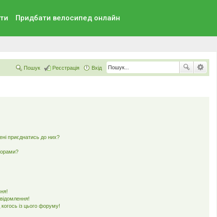
ти
Придбати велосипед онлайн
Пошук
Реєстрація
Вхід
мені приєднатись до них?
ьорами?
ня!
овідомлення!
 когось із цього форуму!