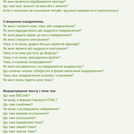
Як мені включити відображення аватари?
Що таке моє звання і як мені його змінити?
Коли я натискаю на посилання «email», від мене вимагається залогуватись!
Створення повідомлень
Як мені створити нову тему або повідомлення?
Як мені відредагувати або видалити повідомлення?
Як мені додати підпис до мого повідомлення?
Як мені створити опитування?
Чому я не можу додати більше варіантів відповіді?
Як мені змінити або видалити опитування?
Чому я не маю доступу до форуму?
Чому я не можу приєднувати файли?
Чому я отримав попередження?
Як мені поскаржитись на повідомлення модератору?
Що означає кнопка «Зберегти» в формі написання повідомлення?
Чому моє повідомлення потребує схвалення?
Як мені знову підняти мою тему?
Форматування тексту і типи тем
Що таке BBCode?
Чи можу я використовувати HTML?
Що таке смайлики?
Чи можу я розміщувати зображення?
Що таке важливі оголошення?
Що таке оголошення?
Що таке прикріплені теми?
Що таке закриті теми?
Що таке значок теми?