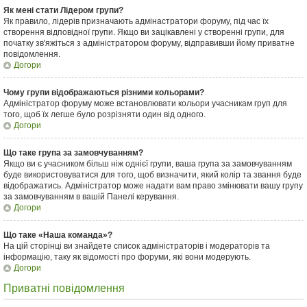
Як мені стати Лідером групи?
Як правило, лідерів призначають адмінастратори форуму, під час їх
створення відповідної групи. Якщо ви зацікавлені у створенні групи, для
початку зв'яжіться з адміністратором форуму, відправивши йому приватне
повідомлення.
Догори
Чому групи відображаються різними кольорами?
Адміністратор форуму може встановлювати кольори учасникам груп для
того, щоб їх легше було розрізняти один від одного.
Догори
Що таке група за замовчуванням?
Якщо ви є учасником більш ніж однієї групи, ваша група за замовчуванням
буде використовуватися для того, щоб визначити, який колір та звання буде
відображатись. Адміністратор може надати вам право змінювати вашу групу
за замовчуванням в вашій Панелі керування.
Догори
Що таке «Наша команда»?
На цій сторінці ви знайдете список адміністраторів і модераторів та
інформацію, таку як відомості про форуми, які вони модерують.
Догори
Приватні повідомлення