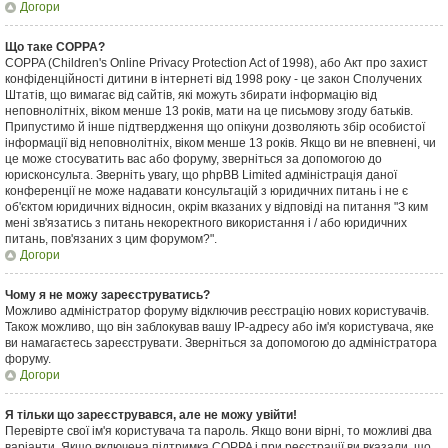
Догори
Що таке COPPA?
COPPA (Children's Online Privacy Protection Act of 1998), або Акт про захист
конфіденційності дитини в інтернеті від 1998 року - це закон Сполучених
Штатів, що вимагає від сайтів, які можуть збирати інформацію від
неповнолітніх, віком менше 13 років, мати на це письмову згоду батьків.
Припустимо й інше підтвердження що опікуни дозволяють збір особистої
інформації від неповнолітніх, віком менше 13 років. Якщо ви не впевнені, чи
це може стосуватить вас або форуму, зверніться за допомогою до
юрисконсульта. Зверніть увагу, що phpBB Limited адміністрація даної
конференції не може надавати консультацій з юридичних питань і не є
об'єктом юридичних відносин, окрім вказаних у відповіді на питання "З ким
мені зв'язатись з питань некоректного використання і / або юридичних
питань, пов'язаних з цим форумом?".
Догори
Чому я не можу зареєструватись?
Можливо адміністратор форуму відключив реєстрацію нових користувачів.
Також можливо, що він заблокував вашу IP-адресу або ім'я користувача, яке
ви намагаєтесь зареєструвати. Зверніться за допомогою до адміністратора
форуму.
Догори
Я тільки що зареєструвався, але не можу увійти!
Перевірте свої ім'я користувача та пароль. Якщо вони вірні, то можливі два
варіанти. Якщо включена підтримка COPPA і при реєстрації ви вказали, що