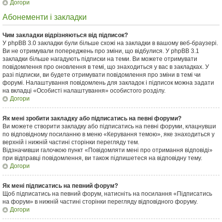
Догори
Абонементи і закладки
Чим закладки відрізняються від підписок?
У phpBB 3.0 закладки були більше схожі на закладки в вашому веб-браузері.
Ви не отримували попереджень про зміни, що відбулися. У phpBB 3.1
закладки більше нагадують підписки на теми. Ви можете отримувати
повідомлення про оновлення в темі, що знаходиться у вас в закладках. У
разі підписки, ви будете отримувати повідомлення про зміни в темі чи
форумі. Налаштування повідомлень для закладок і підписок можна задати
на вкладці «Особисті налаштування» особистого розділу.
Догори
Як мені зробити закладку або підписатись на певні форуми?
Ви можете створити закладку або підписатись на певні форуми, клацнувши
по відповідному посиланню в меню «Керування темою», яке знаходиться у
верхній і нижній частині сторінки перегляду тем.
Відзначивши галочкою пункт «Повідомляти мені про отримання відповіді»
при відправці повідомлення, ви також підпишетеся на відповідну тему.
Догори
Як мені підписатись на певний форум?
Щоб підписатись на певний форум, натисніть на посилання «Підписатись
на форум» в нижній частині сторінки перегляду відповідного форуму.
Догори