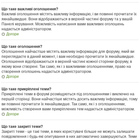
Що таке важливі оголошення?
Важливі оголошення містять важливу інформацію, і ви повинні прочитати їх
якнайшвидше. Вони відображаються в верхній частині форуму та у вашій
Панелі керування. Можливість написання вами важливих оголошень
надається адміністратором.
Догори
Що таке оголошення?
Оголошення найчастіше містять важливу інформацію для форуму, який ви
переглядаєте в даний момент, і вам необхідно прочитати їх якнайшвидше.
Оголошення відображаються в верхній частині кожної сторінки форуму, в
якому вони створені. Так само, як і з важливими оголошеннями, право на
створення оголошень надається адміністратором.
Догори
Що таке прикріплені теми?
Прикріплені теми в форумі розміщуються під оголошеннями і виключно на
першій сторінці. Вони найчастіше містять досить важливу інформацію, тому
ви повинні прочитати їх якнайшвидше. Так само, як і з оголошеннями,
можливість створення вами прикріплених тем надається адміністратором.
Догори
Що таке закриті теми?
Закриті теми - це такі теми, в яких користувачі більше не можуть залишати
повідомлення і будь-які опитування в них автоматично завершуються. Теми