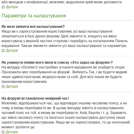
або виходом з конференції, можливо, видалення куків може допомогти.
Догори
Параметри та налаштування
Як мені змінити мої налаштування?
Якщо ви є зареєстрованим користувачем, усі ваші налаштування
зберігаються в базі даних форуму. Щоб змінити їх, клацніть на імені
користувача у верхній частині сторінки і перейдіть за посиланням
Панель
керування
. Там ви зможете змінити усі ваші налаштування та параметри.
Догори
Як уникнути появи мого імені в списку «Хто зараз на форумі»?
На вкладці «Особисті настройки» в панелі керування ви знайдете опцію
Приховати моє перебування на форумі
. Виберіть
Так
, і ви будете видимі
лише адміністраторам, модераторам та собі. Для всіх інших ви будете
прихованим користувачем.
Догори
На форумі встановлено невірний час!
Можливо, відображається час, що відповідає іншому часовому поясу, а не
тому, в якому перебуваєте ви. В цьому випадку змініть в налаштуваннях
часовий пояс на той, в якому ви перебуваєте: Київ, Берлін і т. д. Зауважте,
що зміна часового поясу та багатьох інших налаштувань доступна лише
зареєстрованим користувачам. Якщо ви не зареєстровані, то це непоганий
момент зробити це.
Догори