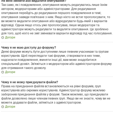
Як мені змінити або видалити опитування?
Так само, як і повідомлення, опитування можуть редагуватись лише їхнім
автором, модераторами або адміністраторами. Для редагування
опитування перейдіть до редагування першого повідомлення в темі;
опитування завжди пов'язане з ним. Якщо ніхто не встиг проголосувати, то
ви можете видалити опитування або відредагувати будь-який з варіантів
відповіді. Однак якщо хтось уже проголосував, лише модератори та
адміністратори можуть редагувати та видаляти опитування. Це зроблено
для того, щоб ніхто не зміг змінювати варіанти відповіді під час голосування.
Догори
Чому я не маю доступу до форуму?
Деякі форуми можуть бути доступними лише певним учасникам та групам
користувачів. Щоб переглядати такі форуми, створювати в них теми,
надсилати повідомлення, вчиняти інші дії, вам може знадобитися
спеціальний дозвіл. Зв'яжіться з модератором або адміністратором форуму
для отримання такого дозволу.
Догори
Чому я не можу приєднувати файли?
Права на приєднання файлів встановлюються на рівні форумів, груп
користувачів або окремих користувачів. Адміністратор форуму можливо
заборонив приєднання файлів у форумі. Також можливо, що приєднувати
файли дозволено лише членам певних груп. Якщо ви не знаєте, чому ви не
можете додавати файли, зв'яжіться з адміністратором.
Догори