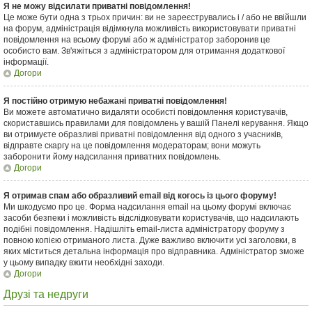
Я не можу відсилати приватні повідомлення!
Це може бути одна з трьох причин: ви не зареєструвались і / або не ввійшли
на форум, адміністрація відімкнула можливість використовувати приватні
повідомлення на всьому форумі або ж адміністратор заборонив це
особисто вам. Зв'яжіться з адміністратором для отримання додаткової
інформації.
Догори
Я постійно отримую небажані приватні повідомлення!
Ви можете автоматично видаляти особисті повідомлення користувачів,
скориставшись правилами для повідомлень у вашій Панелі керування. Якщо
ви отримуєте образливі приватні повідомлення від одного з учасників,
відправте скаргу на це повідомлення модераторам; вони можуть
заборонити йому надсилання приватних повідомлень.
Догори
Я отримав спам або образливий email від когось із цього форуму!
Ми шкодуємо про це. Форма надсилання email на цьому форумі включає
засоби безпеки і можливість відслідковувати користувачів, що надсилають
подібні повідомлення. Надішліть email-листа адміністратору форуму з
повною копією отриманого листа. Дуже важливо включити усі заголовки, в
яких міститься детальна інформація про відправника. Адміністратор зможе
у цьому випадку вжити необхідні заходи.
Догори
Друзі та недруги