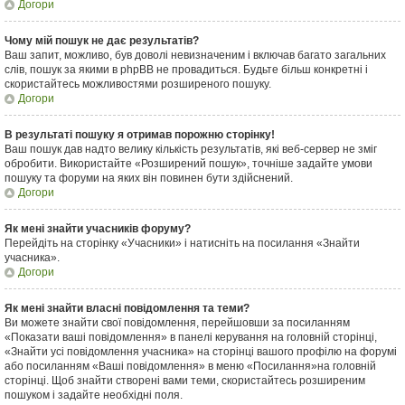
Догори
Чому мій пошук не дає результатів?
Ваш запит, можливо, був доволі невизначеним і включав багато загальних
слів, пошук за якими в phpBB не провадиться. Будьте більш конкретні і
скористайтесь можливостями розширеного пошуку.
Догори
В результаті пошуку я отримав порожню сторінку!
Ваш пошук дав надто велику кількість результатів, які веб-сервер не зміг
обробити. Використайте «Розширений пошук», точніше задайте умови
пошуку та форуми на яких він повинен бути здійснений.
Догори
Як мені знайти учасників форуму?
Перейдіть на сторінку «Учасники» і натисніть на посилання «Знайти
учасника».
Догори
Як мені знайти власні повідомлення та теми?
Ви можете знайти свої повідомлення, перейшовши за посиланням
«Показати ваші повідомлення» в панелі керування на головній сторінці,
«Знайти усі повідомлення учасника» на сторінці вашого профілю на форумі
або посиланням «Ваші повідомлення» в меню «Посилання»на головній
сторінці. Щоб знайти створені вами теми, скористайтесь розширеним
пошуком і задайте необхідні поля.