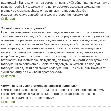
параграфі «Відправлення повідомлень» пункту «Особисті налаштування» у
вашому профілі. Незважаючи на це, ви зможете скасувати додавання
підпису в окремих повідомлення, знявши прапорець
Завжди
використовувати ваш підпис
в формі створення повідомлення.
Догори
Як мені створити опитування?
При створенні нової теми чи під час редагування першого повідомлення
теми клацніть на вкладці або перейдіть в форму
Створити опитування
під
основною формою написання повідомлення, в залежності від стилю, який
використовується; якщо ви не бачите такої вкладки або форми, то ви не
маєте прав для створення опитувань. Вкажіть питання і як мінімум два
варіанти відповіді в відповідних полях, переконавшись, що кожен варіант
потрібно вводити в окремій стрічці поля вводу тексту. Ви також можете
встановити кількість варіантів відповіді, які можуть обирати користувачі при
голосуванні за допомогою «Варіантів відповіді», обмеження в часі для
голосування в днях (0 для вічного голосування) і, на сам кінець, можливість
зміни варіанту, за який вони проголосували.
Догори
Чому я не можу додати більше варіантів відповіді?
Обмеження кількості варіантів відпові встановлює адміністратор форуму.
Якщо вам необхідна більша кількості варіантів, аніж це передбачено,
зв'яжіться з адміністратором форуму.
Догори