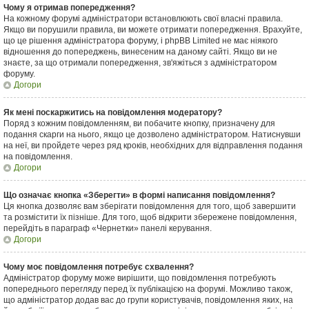
Чому я отримав попередження?
На кожному форумі адміністратори встановлюють свої власні правила.
Якщо ви порушили правила, ви можете отримати попередження. Врахуйте,
що це рішення адміністратора форуму, і phpBB Limited не має ніякого
відношення до попереджень, винесеним на даному сайті. Якщо ви не
знаєте, за що отримали попередження, зв'яжіться з адміністратором
форуму.
Догори
Як мені поскаржитись на повідомлення модератору?
Поряд з кожним повідомленням, ви побачите кнопку, призначену для
подання скарги на нього, якщо це дозволено адміністратором. Натиснувши
на неї, ви пройдете через ряд кроків, необхідних для відправлення подання
на повідомлення.
Догори
Що означає кнопка «Зберегти» в формі написання повідомлення?
Ця кнопка дозволяє вам зберігати повідомлення для того, щоб завершити
та розмістити їх пізніше. Для того, щоб відкрити збережене повідомлення,
перейдіть в параграф «Чернетки» панелі керування.
Догори
Чому моє повідомлення потребує схвалення?
Адміністратор форуму може вирішити, що повідомлення потребують
попереднього перегляду перед їх публікацією на форумі. Можливо також,
що адміністратор додав вас до групи користувачів, повідомлення яких, на