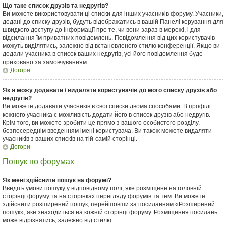
Що таке список друзів та недругів?
Ви можете використовувати ці списки для інших учасників форуму. Учасники,
додані до списку друзів, будуть відображатись в вашій Панелі керування для
швидкого доступу до інформації про те, чи вони зараз в мережі, і для
відсилання їм приватних повідомлень. Повідомлення від цих користувачів
можуть виділятись, залежно від встановленого стилю конференції. Якщо ви
додали учасника в список ваших недругів, усі його повідомлення буде
приховано за замовчуванням.
Догори
Як я можу додавати / видаляти користувачів до мого списку друзів або
недругів?
Ви можете додавати учасників в свої списки двома способами. В профілі
кожного учасника є можливість додати його в список друзів або недругів.
Крім того, ви можете зробити це прямо з вашого особистого розділу,
безпосереднім введенням імені користувача. Ви також можете видаляти
учасників з ваших списків на тій-самій сторінці.
Догори
Пошук по форумах
Як мені здійснити пошук на форумі?
Введіть умови пошуку у відповідному полі, яке розміщене на головній
сторінці форуму та на сторінках перегляду форумів та тем. Ви можете
здійснити розширений пошук, перейшовши за посиланням «Розширений
пошук», яке знаходиться на кожній сторінці форуму. Розміщення посилань
може відрізнятись, залежно від стилю.