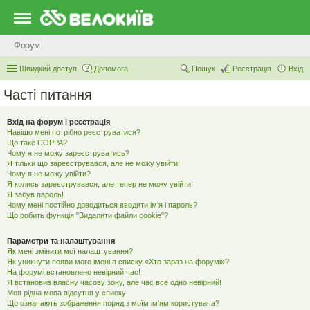
Форум
Швидкий доступ
Допомога
Пошук
Реєстрація
Вхід
Часті питання
Вхід на форум і реєстрація
Навіщо мені потрібно реєструватися?
Що таке COPPA?
Чому я не можу зареєструватись?
Я тільки що зареєструвався, але не можу увійти!
Чому я не можу увійти?
Я колись зареєструвався, але тепер не можу увійти!
Я забув пароль!
Чому мені постійно доводиться вводити ім’я і пароль?
Що робить функція "Видалити файли cookie"?
Параметри та налаштування
Як мені змінити мої налаштування?
Як уникнути появи мого імені в списку «Хто зараз на форумі»?
На форумі встановлено невірний час!
Я встановив власну часову зону, але час все одно невірний!
Моя рідна мова відсутня у списку!
Що означають зображення поряд з моїм ім'ям користувача?