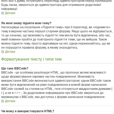
його або її думку, потребують перегляду адміністратором перед публікацією.
Будь ласка, зверніться до адміністратора для отримання додаткової
інформації.
Догори
Як мені знову підняти мою тему?
Натиснувши на посилання «Підняти тему» при її перегляді, ви «піднімете»
тему в верхню частину першої сторінки форуму. Якщо цього не відбувається,
то це означає, що можливість підняття тим могла бути відключена, або час,
який повинен пройти до повторного підняття теми, ще не вийшов. Також
можна підняти тему, просто відповівши на неї, однак переконайтесь, що ви
не порушуєте правила форуму, в якому знаходитесь.
Догори
Форматування тексту і типи тем
Що таке BBCode?
BBCode - це особлива реалізація HTML, що пропонує великі можливості
щодо форматування окремих частин повідомлення. Можливість
використання BBCode визначається адміністратором, однак BBCode також
може бути відключений на рівні повідомлення в кожній формі написання.
BBCode схожий за стилем на HTML, теги оточуються квадратниим дужками [
і ], а не в < і > ;. За додатковою інформацією про BBCode зверніться до
керівництва з BBCode, яка доступна з форми написання повідомлення.
Догори
Чи можу я використовувати HTML?