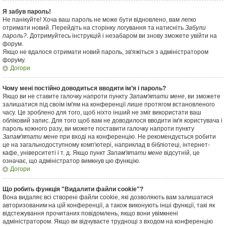
Я забув пароль!
Не панікуйте! Хоча ваш пароль не може бути відновлено, вам легко
отримати новий. Перейдіть на сторінку логування та натисніть
Забули
пароль?
. Дотримуйтесь інструкцій і незабаром ви знову зможете увійти на
форум.
Якщо не вдалося отримати новий пароль, зв'яжіться з адміністратором
форуму.
Догори
Чому мені постійно доводиться вводити ім’я і пароль?
Якщо ви не ставите галочку напроти пункту
Запам'ятати мене
, ви зможете
залишатися під своїм ім'ям на конференції лише протягом встановленого
часу. Це зроблено для того, щоб ніхто інший не зміг використати ваш
обліковий запис. Для того щоб вам не доводилося вводити ім'я користувача і
пароль кожного разу, ви можете поставити галочку напроти пункту
Запам'ятати мене
при вході на конференцію. Не рекомендується робити
це на загальнодоступному комп'ютері, наприклад в бібліотеці, інтернет-
кафе, університеті і т. д. Якщо пункт
Запам'ятати мене
відсутній, це
означає, що адміністратор вимкнув цю функцію.
Догори
Що робить функція "Видалити файли cookie"?
Вона видаляє всі створені файли cookie, які дозволяють вам залишатися
авторизованим на цій конференції, а також виконують інші функції, такі як
відстежування прочитаних повідомлень, якщо вони увімкнені
адміністратором. Якщо ви відчуваєте труднощі з входом на конференцію