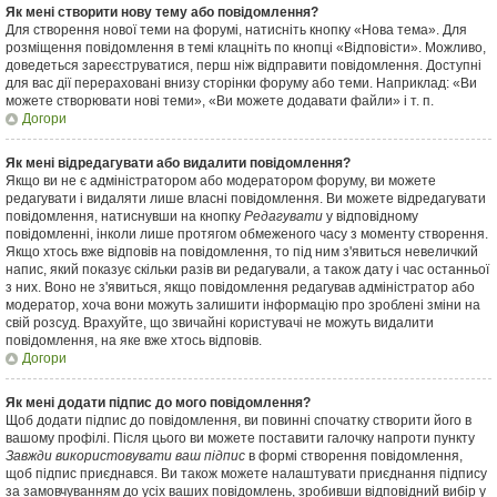
Як мені створити нову тему або повідомлення?
Для створення нової теми на форумі, натисніть кнопку «Нова тема». Для
розміщення повідомлення в темі клацніть по кнопці «Відповісти». Можливо,
доведеться зареєструватися, перш ніж відправити повідомлення. Доступні
для вас дії перераховані внизу сторінки форуму або теми. Наприклад: «Ви
можете створювати нові теми», «Ви можете додавати файли» і т. п.
Догори
Як мені відредагувати або видалити повідомлення?
Якщо ви не є адміністратором або модератором форуму, ви можете
редагувати і видаляти лише власні повідомлення. Ви можете відредагувати
повідомлення, натиснувши на кнопку
Редагувати
у відповідному
повідомленні, інколи лише протягом обмеженого часу з моменту створення.
Якщо хтось вже відповів на повідомлення, то під ним з'явиться невеличкий
напис, який показує скільки разів ви редагували, а також дату і час останньої
з них. Воно не з'явиться, якщо повідомлення редагував адміністратор або
модератор, хоча вони можуть залишити інформацію про зроблені зміни на
свій розсуд. Врахуйте, що звичайні користувачі не можуть видалити
повідомлення, на яке вже хтось відповів.
Догори
Як мені додати підпис до мого повідомлення?
Щоб додати підпис до повідомлення, ви повинні спочатку створити його в
вашому профілі. Після цього ви можете поставити галочку напроти пункту
Завжди використовувати ваш підпис
в формі створення повідомлення,
щоб підпис приєднався. Ви також можете налаштувати приєднання підпису
за замовчуванням до усіх ваших повідомлень, зробивши відповідний вибір у