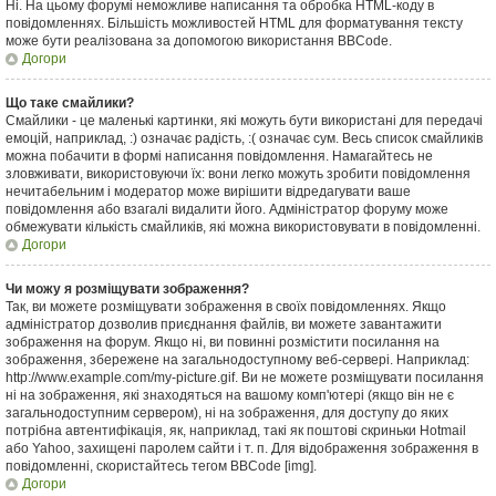
Ні. На цьому форумі неможливе написання та обробка HTML-коду в
повідомленнях. Більшість можливостей HTML для форматування тексту
може бути реалізована за допомогою використання BBCode.
Догори
Що таке смайлики?
Смайлики - це маленькі картинки, які можуть бути використані для передачі
емоцій, наприклад, :) означає радість, :( означає сум. Весь список смайликів
можна побачити в формі написання повідомлення. Намагайтесь не
зловживати, використовуючи їх: вони легко можуть зробити повідомлення
нечитабельним і модератор може вирішити відредагувати ваше
повідомлення або взагалі видалити його. Адміністратор форуму може
обмежувати кількість смайликів, які можна використовувати в повідомленні.
Догори
Чи можу я розміщувати зображення?
Так, ви можете розміщувати зображення в своїх повідомленнях. Якщо
адміністратор дозволив приєднання файлів, ви можете завантажити
зображення на форум. Якщо ні, ви повинні розмістити посилання на
зображення, збережене на загальнодоступному веб-сервері. Наприклад:
http://www.example.com/my-picture.gif. Ви не можете розміщувати посилання
ні на зображення, які знаходяться на вашому комп'ютері (якщо він не є
загальнодоступним сервером), ні на зображення, для доступу до яких
потрібна автентифікація, як, наприклад, такі як поштові скриньки Hotmail
або Yahoo, захищені паролем сайти і т. п. Для відображення зображення в
повідомленні, скористайтесь тегом BBCode [img].
Догори