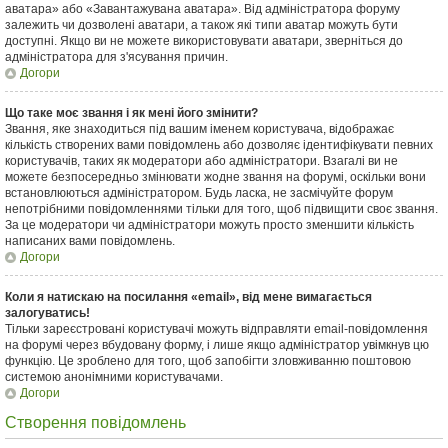
аватара» або «Завантажувана аватара». Від адміністратора форуму
залежить чи дозволені аватари, а також які типи аватар можуть бути
доступні. Якщо ви не можете використовувати аватари, зверніться до
адміністратора для з'ясування причин.
Догори
Що таке моє звання і як мені його змінити?
Звання, яке знаходиться під вашим іменем користувача, відображає
кількість створених вами повідомлень або дозволяє ідентифікувати певних
користувачів, таких як модератори або адміністратори. Взагалі ви не
можете безпосередньо змінювати жодне звання на форумі, оскільки вони
встановлюються адміністратором. Будь ласка, не засмічуйте форум
непотрібними повідомленнями тільки для того, щоб підвищити своє звання.
За це модератори чи адміністратори можуть просто зменшити кількість
написаних вами повідомлень.
Догори
Коли я натискаю на посилання «email», від мене вимагається
залогуватись!
Тільки зареєстровані користувачі можуть відправляти email-повідомлення
на форумі через вбудовану форму, і лише якщо адміністратор увімкнув цю
функцію. Це зроблено для того, щоб запобігти зловживанню поштовою
системою анонімними користувачами.
Догори
Створення повідомлень