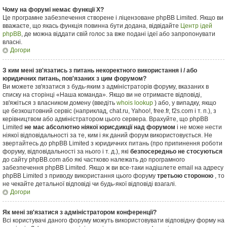
Чому на форумі немає функції X?
Це програмне забезпечення створене і ліцензоване phpBB Limited. Якщо ви
вважаєте, що якась функція повинна бути додана, відвідайте
Центр ідей
phpBB
, де можна віддати свій голос за вже подані ідеї або запропонувати
власні.
Догори
З ким мені зв'язатись з питань некоректного використання і / або
юридичних питань, пов'язаних з цим форумом?
Ви можете зв'язатися з будь-яким з адміністраторів форуму, вказаних в
списку на сторінці «Наша команда». Якщо ви не отримаєте відповіді,
зв'яжіться з власником домену (введіть
whois lookup
) або, у випадку, якщо
це безкоштовний сервіс (наприклад, chat.ru, Yahoo!, free.fr, f2s.com і т. п.), з
керівництвом або адміністратором цього сервера. Врахуйте, що phpBB
Limited
не має абсолютно ніякої юрисдикції над форумом
і не може нести
ніякої відповідальності за те, ким і як даний форум використовується. Не
звертайтесь до phpBB Limited з юридичних питань (про припинення роботи
форуму, відповідальності за нього і т. д.), які
безпосередньо не стосуються
до сайту phpBB.com або які частково належать до програмного
забезпечення phpBB Limited. Якщо ж ви все-таки надішлете email на адресу
phpBB Limited з приводу використання цього форуму
третьою стороною
, то
не чекайте детальної відповіді чи будь-якої відповіді взагалі.
Догори
Як мені зв'язатися з адміністратором конференції?
Всі користувачі даного форуму можуть використовувати відповідну форму на