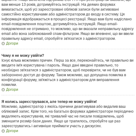
вам менше 13 років, дотримуйтесь інструкцій. На деяких форумах
вимагається, щоб усі зареєстровані облікові записи були активовані
самостійно користувачами або адміністратором до входу в систему. Ця
інформація відображається в процесі реєстрації. Якщо вам було надіслано
email-повідомлення поштою, дотримуйтесь інструкцій. Якщо email-
повідомлення не отримано, то можливо, що ви вказали неправильну адресу
email або вона заблокований спам-фільтром. Якщо ви впевнені, що ви ввели
правильну адресу email, спробуйте зв'язатися з адміністратором.
Догори
Чому я не можу увійти?
Існує кілька можливих причин. Перш за все, переконайтесь, чи правильно ви
вводите ім'я користувача і пароль. Якщо дані введені правильно, то
необхідно зв'язатися з адміністратором, щоб перевірити, чи не був вам
заборонено доступ до форуму. Також можливо, що допущена помилка в
конфігурації форуму, зв'яжіться з адміністратором для виправлення
помилки.
Догори
Я колись зареєструвався, але тепер не можу увійти!
Можливо, адміністратор з якоїсь причини деактивував або видалив ваш
обліковий запис. Крім того, на багатьох форумах адміністратори періодично
видаляють користувачів, які тривалий час не писали повідомлень, щоб
зменшити розмір бази даних. Якщо це трапилось, спробуйте ще раз
зареєструватись і активніше приймати участь у дискусіях.
Догори