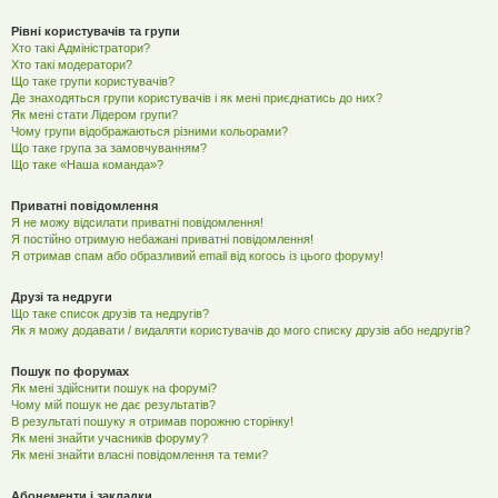
Рівні користувачів та групи
Хто такі Адміністратори?
Хто такі модератори?
Що таке групи користувачів?
Де знаходяться групи користувачів і як мені приєднатись до них?
Як мені стати Лідером групи?
Чому групи відображаються різними кольорами?
Що таке група за замовчуванням?
Що таке «Наша команда»?
Приватні повідомлення
Я не можу відсилати приватні повідомлення!
Я постійно отримую небажані приватні повідомлення!
Я отримав спам або образливий email від когось із цього форуму!
Друзі та недруги
Що таке список друзів та недругів?
Як я можу додавати / видаляти користувачів до мого списку друзів або недругів?
Пошук по форумах
Як мені здійснити пошук на форумі?
Чому мій пошук не дає результатів?
В результаті пошуку я отримав порожню сторінку!
Як мені знайти учасників форуму?
Як мені знайти власні повідомлення та теми?
Абонементи і закладки