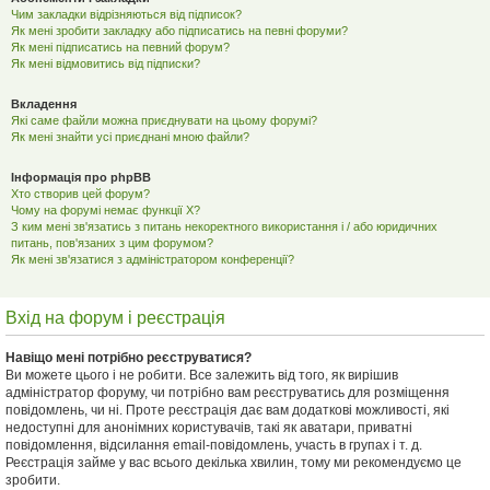
Чим закладки відрізняються від підписок?
Як мені зробити закладку або підписатись на певні форуми?
Як мені підписатись на певний форум?
Як мені відмовитись від підписки?
Вкладення
Які саме файли можна приєднувати на цьому форумі?
Як мені знайти усі приєднані мною файли?
Інформація про phpBB
Хто створив цей форум?
Чому на форумі немає функції X?
З ким мені зв'язатись з питань некоректного використання і / або юридичних
питань, пов'язаних з цим форумом?
Як мені зв'язатися з адміністратором конференції?
Вхід на форум і реєстрація
Навіщо мені потрібно реєструватися?
Ви можете цього і не робити. Все залежить від того, як вирішив
адміністратор форуму, чи потрібно вам реєструватись для розміщення
повідомлень, чи ні. Проте реєстрація дає вам додаткові можливості, які
недоступні для анонімних користувачів, такі як аватари, приватні
повідомлення, відсилання email-повідомлень, участь в групах і т. д.
Реєстрація займе у вас всього декілька хвилин, тому ми рекомендуємо це
зробити.