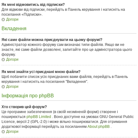
Як мені відмовитись від підписки?
Для відмови від підписки, перейдіть в Панель керування і натисніть на
посилання «Підписки».
Догори
Вкладення
Які саме файли можна приєднувати на цьому форумі?
Адміністратор кожного форуму сам визначає типи файлів. Якщо ви не
знаєте, які саме файли дозволені, запитайте про це адміністратора цього
форуму.
Догори
Як мені знайти усі приєднані мною файли?
Щоб побачити список усіх приєднаних вами файлів, перейдіть в Панель
керування і натисніть на посилання "Вкладення".
Догори
Інформація про phpBB
Хто створив цей форум?
Це програмне забезпечення (в своїй незміненій формі) створене і
поширюється
phpBB Limited
. Воно доступне на умовах GNU General Public
Licence, версії 2 (GPL-2.0) і може вільно поширюватися. Для отримання
додаткової інформації перейдіть за посиланням
About phpBB
.
Догори