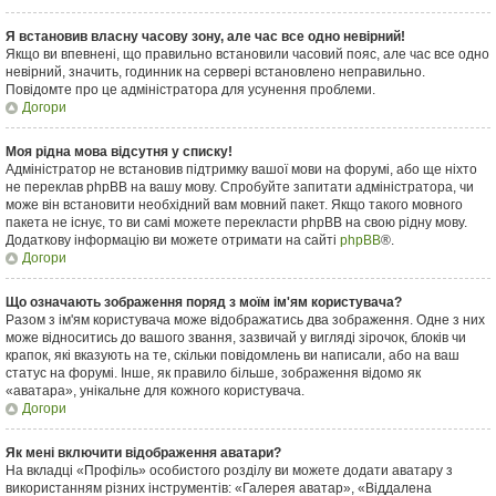
Я встановив власну часову зону, але час все одно невірний!
Якщо ви впевнені, що правильно встановили часовий пояс, але час все одно
невірний, значить, годинник на сервері встановлено неправильно.
Повідомте про це адміністратора для усунення проблеми.
Догори
Моя рідна мова відсутня у списку!
Адміністратор не встановив підтримку вашої мови на форумі, або ще ніхто
не переклав phpBB на вашу мову. Спробуйте запитати адміністратора, чи
може він встановити необхідний вам мовний пакет. Якщо такого мовного
пакета не існує, то ви самі можете перекласти phpBB на свою рідну мову.
Додаткову інформацію ви можете отримати на сайті
phpBB
®.
Догори
Що означають зображення поряд з моїм ім'ям користувача?
Разом з ім'ям користувача може відображатись два зображення. Одне з них
може відноситись до вашого звання, зазвичай у вигляді зірочок, блоків чи
крапок, які вказують на те, скільки повідомлень ви написали, або на ваш
статус на форумі. Інше, як правило більше, зображення відомо як
«аватара», унікальне для кожного користувача.
Догори
Як мені включити відображення аватари?
На вкладці «Профіль» особистого розділу ви можете додати аватару з
використанням різних інструментів: «Галерея аватар», «Віддалена